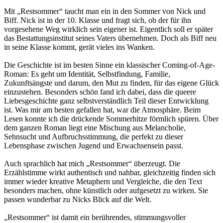
Mit „Restsommer“ taucht man ein in den Sommer von Nick und
Biff. Nick ist in der 10. Klasse und fragt sich, ob der für ihn
vorgesehene Weg wirklich sein eigener ist. Eigentlich soll er später
das Bestattungsinstitut seines Vaters übernehmen. Doch als Biff neu
in seine Klasse kommt, gerät vieles ins Wanken.
Die Geschichte ist im besten Sinne ein klassischer Coming-of-Age-
Roman: Es geht um Identität, Selbstfindung, Familie,
Zukunftsängste und darum, den Mut zu finden, für das eigene Glück
einzustehen. Besonders schön fand ich dabei, dass die queere
Liebesgeschichte ganz selbstverständlich Teil dieser Entwicklung
ist. Was mir am besten gefallen hat, war die Atmosphäre. Beim
Lesen konnte ich die drückende Sommerhitze förmlich spüren. Über
dem ganzen Roman liegt eine Mischung aus Melancholie,
Sehnsucht und Aufbruchsstimmung, die perfekt zu dieser
Lebensphase zwischen Jugend und Erwachsensein passt.
Auch sprachlich hat mich „Restsommer“ überzeugt. Die
Erzählstimme wirkt authentisch und nahbar, gleichzeitig finden sich
immer wieder kreative Metaphern und Vergleiche, die den Text
besonders machen, ohne künstlich oder aufgesetzt zu wirken. Sie
passen wunderbar zu Nicks Blick auf die Welt.
„Restsommer“ ist damit ein berührendes, stimmungsvoller