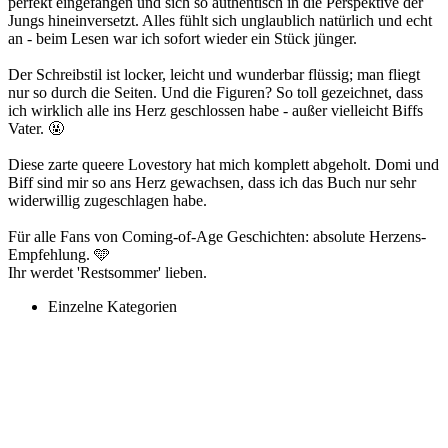
perfekt eingefangen und sich so authentisch in die Perspektive der
Jungs hineinversetzt. Alles fühlt sich unglaublich natürlich und echt
an - beim Lesen war ich sofort wieder ein Stück jünger.
Der Schreibstil ist locker, leicht und wunderbar flüssig; man fliegt
nur so durch die Seiten. Und die Figuren? So toll gezeichnet, dass
ich wirklich alle ins Herz geschlossen habe - außer vielleicht Biffs
Vater. 🤬
Diese zarte queere Lovestory hat mich komplett abgeholt. Domi und
Biff sind mir so ans Herz gewachsen, dass ich das Buch nur sehr
widerwillig zugeschlagen habe.
Für alle Fans von Coming-of-Age Geschichten: absolute Herzens-
Empfehlung. 🩵
Ihr werdet 'Restsommer' lieben.
Einzelne Kategorien