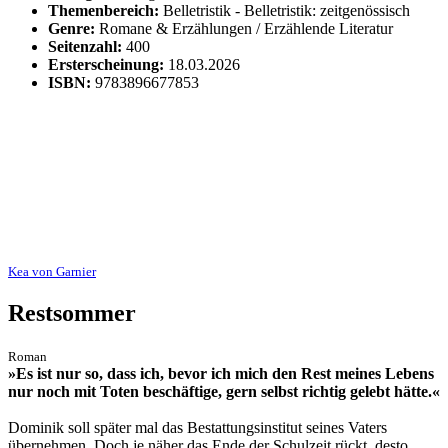
Themenbereich:
Belletristik - Belletristik: zeitgenössisch
Genre:
Romane & Erzählungen / Erzählende Literatur
Seitenzahl:
400
Ersterscheinung:
18.03.2026
ISBN:
9783896677853
Kea von Garnier
Restsommer
Roman
»Es ist nur so, dass ich, bevor ich mich den Rest meines Lebens
nur noch mit Toten beschäftige, gern selbst richtig gelebt hätte.«
Dominik soll später mal das Bestattungsinstitut seines Vaters
übernehmen. Doch je näher das Ende der Schulzeit rückt, desto