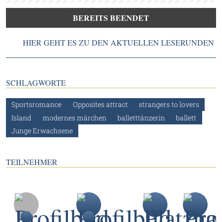
BEREITS BEENDET
HIER GEHT ES ZU DEN AKTUELLEN LESERUNDEN
SCHLAGWORTE
Sportsromance
Opposites attract
strangers to lovers
Island
modernes märchen
balletttänzerin
ballett
Junge Erwachsene
TEILNEHMER