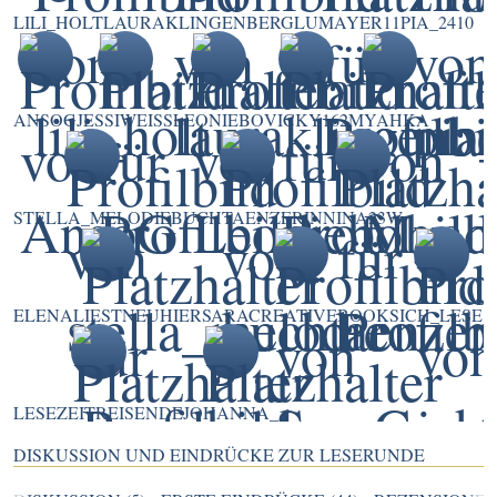
LILI_HOLT
LAURAKLINGENBERG
LUMAYER11
PIA_2410
ANSOG
JESSIWEISS
LEONIEBO
VICKY162
MYAHKA
STELLA_MELODIE
BUCHTAENZERIN
NINA23W
ELENALIESTNEUHIER
SARACREATIVEBOOKS
ICH_LESE
LESEZEITREISENDE
JOHANNA_
DISKUSSION UND EINDRÜCKE ZUR LESERUNDE