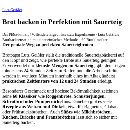
Lutz Geißler
Brot backen in Perfektion mit Sauerteig
Das Plötz-Prinzip! Vollendete Ergebnisse statt Experimente - Lutz Geißlers
Brotbacksensation mit einer einfachen Methode – 60 Brotklassiker
Der geniale Weg zu perfekten Sauerteigbroten
Brotpapst Lutz Geißler stellt die traditionelle Sauerteigbäckerei auf
den Kopf und zeigt, wie perfekte Brote aus Sauerteig gelingen:
Er verwendet nur
kleinste Mengen an Sauerteig
, gibt den Teigen
mindestens 24 Stunden Zeit zum Reifen und alle Arbeitsschritte
werden in wenigen Minuten innerhalb eines im Alltag äußerst
praktischen Zeitfensters von 12 und 24 Stunden
erledigt.
Besonderer Geschmack und höchste Bekömmlichkeit zeichnen
seine
60 Klassiker wie Roggenbrote, Schusterjungen,
Schrotbrot oder Pumpernickel
aus. Daneben gibt es viele
Rezepte aus Weizen und Dinkel
, etwa für Baguettes, Ciabatta
oder Frühstücksbrötchen. Auch
Süßes wie Milchbrötchen,
Kuchen, Brioche und Franzbrötchen
lässt sich so sicher mit
Sauerteig backen.