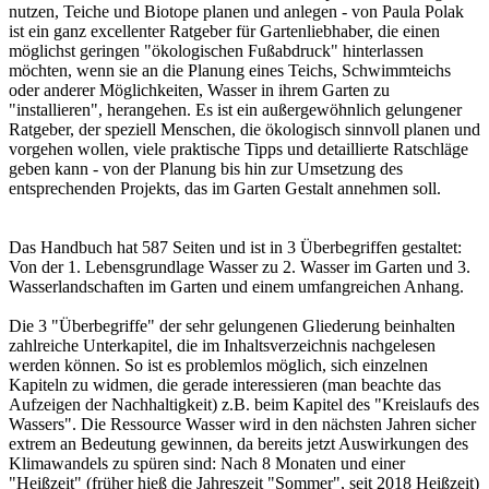
nutzen, Teiche und Biotope planen und anlegen - von Paula Polak
ist ein ganz excellenter Ratgeber für Gartenliebhaber, die einen
möglichst geringen "ökologischen Fußabdruck" hinterlassen
möchten, wenn sie an die Planung eines Teichs, Schwimmteichs
oder anderer Möglichkeiten, Wasser in ihrem Garten zu
"installieren", herangehen. Es ist ein außergewöhnlich gelungener
Ratgeber, der speziell Menschen, die ökologisch sinnvoll planen und
vorgehen wollen, viele praktische Tipps und detaillierte Ratschläge
geben kann - von der Planung bis hin zur Umsetzung des
entsprechenden Projekts, das im Garten Gestalt annehmen soll.
Das Handbuch hat 587 Seiten und ist in 3 Überbegriffen gestaltet:
Von der 1. Lebensgrundlage Wasser zu 2. Wasser im Garten und 3.
Wasserlandschaften im Garten und einem umfangreichen Anhang.
Die 3 "Überbegriffe" der sehr gelungenen Gliederung beinhalten
zahlreiche Unterkapitel, die im Inhaltsverzeichnis nachgelesen
werden können. So ist es problemlos möglich, sich einzelnen
Kapiteln zu widmen, die gerade interessieren (man beachte das
Aufzeigen der Nachhaltigkeit) z.B. beim Kapitel des "Kreislaufs des
Wassers". Die Ressource Wasser wird in den nächsten Jahren sicher
extrem an Bedeutung gewinnen, da bereits jetzt Auswirkungen des
Klimawandels zu spüren sind: Nach 8 Monaten und einer
"Heißzeit" (früher hieß die Jahreszeit "Sommer", seit 2018 Heißzeit)