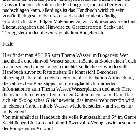
Glossar finden sich zahlreiche Fachbegriffe, die man bei Bedarf
nachschlagen kann, allerdings ist das Handbuch wirklich sehr
verständlich geschrieben, so dass dies sicher nicht ständig
erforderlich ist. Es folgen Maßeinheiten, ein Abkürzungsverzeichnis;
Literaturangaben und Hinweise zu Gesetzestexten; Sach- und
Tierregister runden diesen sagenhaften Ratgeber ab.
Fazit:
Hier findet man ALLES zum Thema Wasser im Biogarten: Wer
nachhaltig und sinnvoll Wasser sparen möchte und/oder einen Teich
o.ä. in seinem Garten anlegen möchte, sollte dieses wundervolle
Handbuch zuvor zu Rate ziehen: Es lohnt sich! Besonders
überzeugt haben mich neben der ohnehin fabelhaften Aufmachung
die zahlreichen Praxistipps und die unglaublich fundierten
Informationen zum Thema Wasser/Wasserplanzen und auch Tiere,
die man sich mit einem Teich in den Garten holen kann: Damit lässt
sich ein ökologisches Gleichgewicht, das immer mehr zerstört wird,
im eigenen Garten mittels Wasser wiederherstellen - und sei es nur
im Kleinen!
Von mir erhält das Handbuch die volle Punktezahl und 5* im Genre
Sachbücher. Ein Lob auch dem Löwenzahn-Verlag sowie besonders
der kompetenten Autorin!