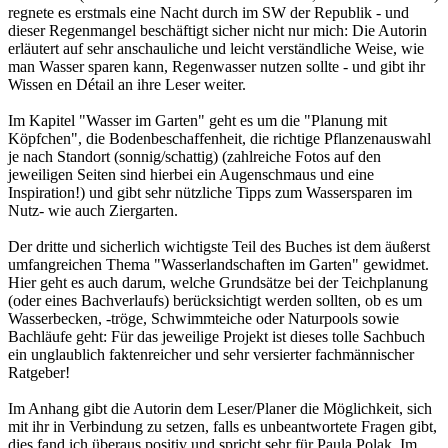
regnete es erstmals eine Nacht durch im SW der Republik - und
dieser Regenmangel beschäftigt sicher nicht nur mich: Die Autorin
erläutert auf sehr anschauliche und leicht verständliche Weise, wie
man Wasser sparen kann, Regenwasser nutzen sollte - und gibt ihr
Wissen en Détail an ihre Leser weiter.
Im Kapitel "Wasser im Garten" geht es um die "Planung mit
Köpfchen", die Bodenbeschaffenheit, die richtige Pflanzenauswahl
je nach Standort (sonnig/schattig) (zahlreiche Fotos auf den
jeweiligen Seiten sind hierbei ein Augenschmaus und eine
Inspiration!) und gibt sehr nützliche Tipps zum Wassersparen im
Nutz- wie auch Ziergarten.
Der dritte und sicherlich wichtigste Teil des Buches ist dem äußerst
umfangreichen Thema "Wasserlandschaften im Garten" gewidmet.
Hier geht es auch darum, welche Grundsätze bei der Teichplanung
(oder eines Bachverlaufs) berücksichtigt werden sollten, ob es um
Wasserbecken, -tröge, Schwimmteiche oder Naturpools sowie
Bachläufe geht: Für das jeweilige Projekt ist dieses tolle Sachbuch
ein unglaublich faktenreicher und sehr versierter fachmännischer
Ratgeber!
Im Anhang gibt die Autorin dem Leser/Planer die Möglichkeit, sich
mit ihr in Verbindung zu setzen, falls es unbeantwortete Fragen gibt,
dies fand ich überaus positiv und spricht sehr für Paula Polak. Im