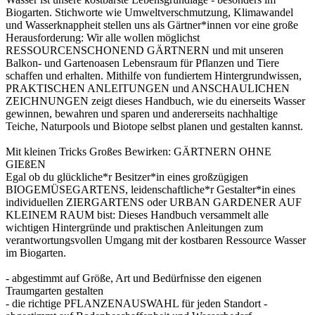
Biogarten. Stichworte wie Umweltverschmutzung, Klimawandel
und Wasserknappheit stellen uns als Gärtner*innen vor eine große
Herausforderung: Wir alle wollen möglichst
RESSOURCENSCHONEND GÄRTNERN und mit unseren
Balkon- und Gartenoasen Lebensraum für Pflanzen und Tiere
schaffen und erhalten. Mithilfe von fundiertem Hintergrundwissen,
PRAKTISCHEN ANLEITUNGEN und ANSCHAULICHEN
ZEICHNUNGEN zeigt dieses Handbuch, wie du einerseits Wasser
gewinnen, bewahren und sparen und andererseits nachhaltige
Teiche, Naturpools und Biotope selbst planen und gestalten kannst.
Mit kleinen Tricks Großes Bewirken: GÄRTNERN OHNE
GIEßEN
Egal ob du glückliche*r Besitzer*in eines großzügigen
BIOGEMÜSEGARTENS, leidenschaftliche*r Gestalter*in eines
individuellen ZIERGARTENS oder URBAN GARDENER AUF
KLEINEM RAUM bist: Dieses Handbuch versammelt alle
wichtigen Hintergründe und praktischen Anleitungen zum
verantwortungsvollen Umgang mit der kostbaren Ressource Wasser
im Biogarten.
- abgestimmt auf Größe, Art und Bedürfnisse den eigenen
Traumgarten gestalten
- die richtige PFLANZENAUSWAHL für jeden Standort -