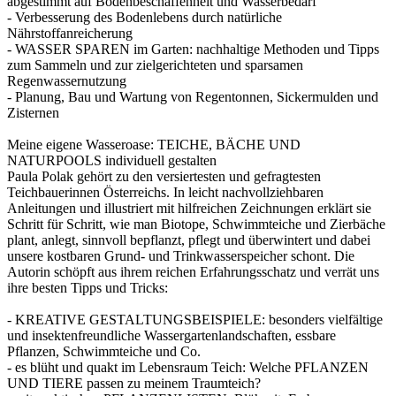
abgestimmt auf Bodenbeschaffenheit und Wasserbedarf
- Verbesserung des Bodenlebens durch natürliche
Nährstoffanreicherung
- WASSER SPAREN im Garten: nachhaltige Methoden und Tipps
zum Sammeln und zur zielgerichteten und sparsamen
Regenwassernutzung
- Planung, Bau und Wartung von Regentonnen, Sickermulden und
Zisternen
Meine eigene Wasseroase: TEICHE, BÄCHE UND
NATURPOOLS individuell gestalten
Paula Polak gehört zu den versiertesten und gefragtesten
Teichbauerinnen Österreichs. In leicht nachvollziehbaren
Anleitungen und illustriert mit hilfreichen Zeichnungen erklärt sie
Schritt für Schritt, wie man Biotope, Schwimmteiche und Zierbäche
plant, anlegt, sinnvoll bepflanzt, pflegt und überwintert und dabei
unsere kostbaren Grund- und Trinkwasserspeicher schont. Die
Autorin schöpft aus ihrem reichen Erfahrungsschatz und verrät uns
ihre besten Tipps und Tricks:
- KREATIVE GESTALTUNGSBEISPIELE: besonders vielfältige
und insektenfreundliche Wassergartenlandschaften, essbare
Pflanzen, Schwimmteiche und Co.
- es blüht und quakt im Lebensraum Teich: Welche PFLANZEN
UND TIERE passen zu meinem Traumteich?