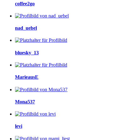
coffee2go
nad_uebel
bluesky_13
MarieausE
Mona537
levi