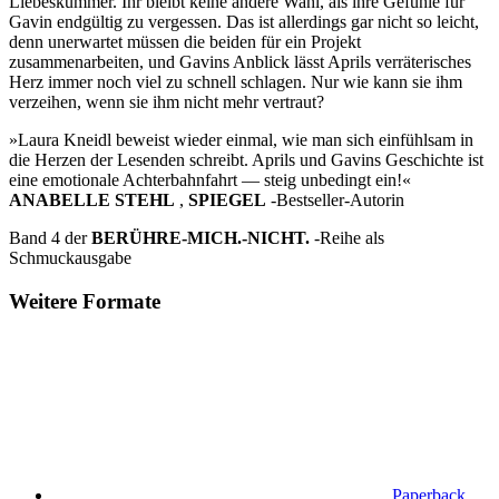
Liebeskummer. Ihr bleibt keine andere Wahl, als ihre Gefühle für
Gavin endgültig zu vergessen. Das ist allerdings gar nicht so leicht,
denn unerwartet müssen die beiden für ein Projekt
zusammenarbeiten, und Gavins Anblick lässt Aprils verräterisches
Herz immer noch viel zu schnell schlagen. Nur wie kann sie ihm
verzeihen, wenn sie ihm nicht mehr vertraut?
»Laura Kneidl beweist wieder einmal, wie man sich einfühlsam in
die Herzen der Lesenden schreibt. Aprils und Gavins Geschichte ist
eine emotionale Achterbahnfahrt — steig unbedingt ein!«
ANABELLE STEHL
,
SPIEGEL
-Bestseller-Autorin
Band 4 der
BERÜHRE-MICH.-NICHT.
-Reihe als
Schmuckausgabe
Weitere Formate
Paperback