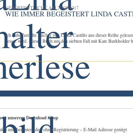
VERÖFFENTLICHT AM
21.05.2017
WIE IMMER BEGEISTERT LINDA CAST
Ich habe fast alle Bücher von Linda Castillo aus dieser Reihe geles
besser wird. Dieses Buch um den siebten Fall mit Kate Burkholder ha
le in unserem Download Shop
ufen und herunterladen ohne Registrierung – E-Mail Adresse genügt