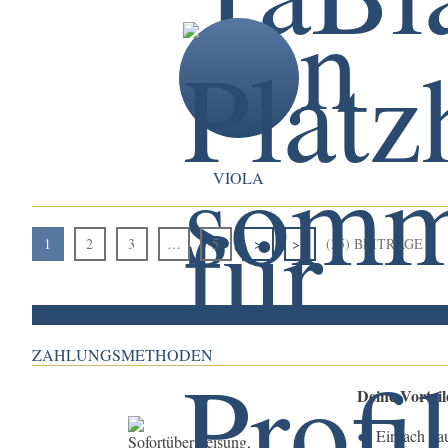
VIOLA
1
2
3
…
5
>
>>
(25) BEITRÄGE
ZAHLUNGSMETHODEN
Deine Vortei
Einfach ka