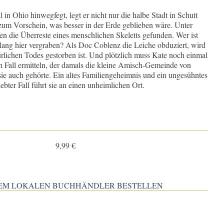
 in Ohio hinwegfegt, legt er nicht nur die halbe Stadt in Schutt
zum Vorschein, was besser in der Erde geblieben wäre. Unter
en die Überreste eines menschlichen Skeletts gefunden. Wer ist
lang hier vergraben? Als Doc Coblenz die Leiche obduziert, wird
türlichen Todes gestorben ist. Und plötzlich muss Kate noch einmal
n Fall ermitteln, der damals die kleine Amisch-Gemeinde von
r sie auch gehörte. Ein altes Familiengeheimnis und ein ungesühntes
bter Fall führt sie an einen unheimlichen Ort.
9,99 €
INEM LOKALEN BUCHHÄNDLER BESTELLEN