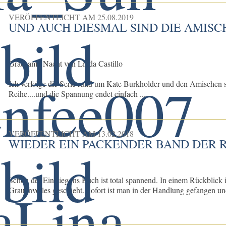
VERÖFFENTLICHT AM
25.08.2019
UND AUCH DIESMAL SIND DIE AMISCH
Grausame Nacht von Linda Castillo
Ich verfolge die Serie rund um Kate Burkholder und den Amischen sc
Reihe....und die Spannung endet einfach ...
VERÖFFENTLICHT AM
13.02.2018
WIEDER EIN PACKENDER BAND DER R
Schon der Einstieg ins Buch ist total spannend. In einem Rückblick 
Grauenvolles geschieht. Sofort ist man in der Handlung gefangen un