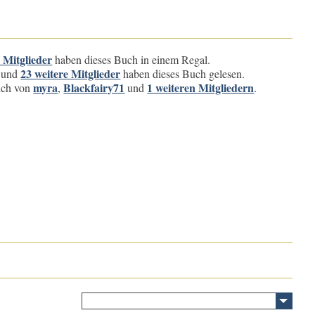
e Mitglieder
haben dieses Buch in einem Regal.
23 weitere Mitglieder
und
haben dieses Buch gelesen.
myra
Blackfairy71
1 weiteren Mitgliedern
buch von
,
und
.