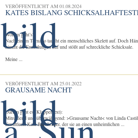
VERÖFFENTLICHT AM
01.08.2024
KATES BISLANG SCHICKSALHAFTEST
Worum geht’s?
Nach einem Tornado taucht ein menschliches Skelett auf. Doch Hän
nimmt die Ermittlungen auf und stößt auf schreckliche Schicksale.
Meine ...
VERÖFFENTLICHT AM
25.01.2022
GRAUSAME NACHT
Darum geht es (Klappentext):
Mitreißend und überwältigend: >Grausame Nacht< von Linda Castillo 
Ermittlerin Kate Burkholder, der sie an einen unheimlichen ...