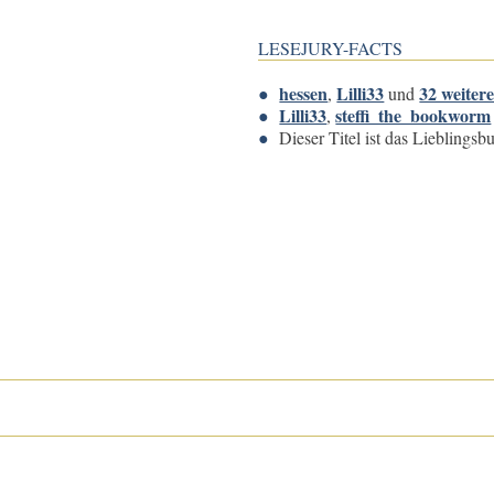
LESEJURY-FACTS
hessen
Lilli33
32 weiter
,
und
Lilli33
steffi_the_bookworm
,
Dieser Titel ist das Lieblings