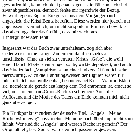
geworden bin, kann ich nicht genau sagen – die Fälle an sich sind
zwar abgeschlossen, dennoch fehlte mir irgendwie der Bezug.
Es wird regelmäßig auf Ereignisse aus dem Vorgängerband
angespielt, die Kristi Bentz betreffen. Diese werden hier jedoch nur
angerissen – vermutlich, um nicht zu spoilern. Für mich bewirkte
das allerdings eher das Gefühl, dass mir wichtiges
Hintergrundwissen fehlt.
Insgesamt war das Buch zwar unterhaltsam, zog sich aber
stellenweise in die Länge. Zudem empfand ich vieles als
unschlüssig. Ohne zu viel zu verraten: Kristis „Gabe“, die wohl
einen Hauch Mystery einbringen sollte, wirkte deplatziert, und auch
das Studienfach „Vampirismus“ an einer Universität fand ich sehr
merkwürdig. Auch die Handlungsweisen der Figuren waren für
mich oft nicht nachvollziehbar, besonders bei Kristi: Warum riskiert
sie, nachdem sie gerade erst knapp dem Tod entronnen ist, erneut so
viel, nur um ein True-Crime-Buch zu schreiben? Auch die
Auflösung und die Motive des Täters am Ende konnten mich nicht
ganz überzeugen.
Ein Kritikpunkt ist zudem der deutsche Titel. „Angels – Meine
Rache währt ewig“ passt meiner Meinung nach überhaupt nicht zum
Inhalt. Wer sind die „Angels“ und wessen Rache ist gemeint? Der
Originaltitel „Lost Souls“ wäre deutlich passender gewesen.