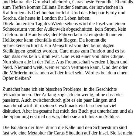
und Maura, die Grundschullehrerin, Caras beste Freundin. Ebenfalls
zum Treffen kommt Cillians Bruder Seamus, der inzwischen in
Kalifornien als Drehbuchautor lebt. Und das Ehepaar Ferdy und
Sorcha, die heute in London ihr Leben haben.
Direkt am ersten Tag des Wiedersehens wird die Insel von einem
Schneesturm von der Außenwelt abgeschnitten, kein Strom, kein
Telefon- und Handynetz, der Fährverkehr ist eingestellt und ein
Helikopter kann ebenfalls nicht fliegen. Da kommt die
Schreckensnachricht: Ein Mensch ist von den berüchtigten
Steilklippen gestürzt worden. Cara muss zum Fundort und es ist
klar, dass das kein Unfall war. Und es ist einer von ihrer Clique.
Nun sitzen alle in der Falle. Aus Freundschaft werden Lügen und
Neid. Niemand weiß, wem er noch vertrauen kann. Und der oder
die Mörderin muss noch auf der Insel sein. Wird es bei dem einen
Opfer bleiben?
Zunächst hatte ich ein bisschen Probleme, in die Geschichte
reinzukommen. Der Anfang zog sich ein wenig, ohne dass viel
passierte. Auch zwischendurch gibt es ein paar Längen und
manchmal wird für meinen Geschmack ein bisschen zu viel
diskutiert. Aber insgesamt hat mich das Buch gut unterhalten und als
die Spannung erst mal da war, blieb sie auch bis zum Schluss.
Die Isolation der Insel durch die Kälte und den Schneesturm sind
fast wie eine Metapher für Caras Situation auf der Insel. Sie ist nicht