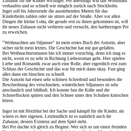
Zuhause für die Kinder wichtiger. Per allerdings will das Wohnhaus
verkaufen und so schnell wie möglich zurück nach Stockholm.
Inger soll bis Jahresende die ausstehenden Mieten für das
Kinderheim zahlen oder sie sitzen auf der Straße. Aber vor allen
Dingen die kleine Lotta, die gerade erst zu ihnen gekommen ist, will
ihr neues Zuhause nicht verlieren und versucht, den hartherzigen Per
zu erweichen.
"Weihnachten am Siljansee" ist mein erstes Buch der Autorin, aber
sicher nicht mein letztes. Die Geschichte hat mir gut gefallen.
Bei Weihnachtsromanen bin ich immer vorsichtig, denn ich mag es
nicht, wenn es zu sehr in Richtung Liebesroman geht. Hier spielen
Liebe und Romantik zwar auch eine Rolle, aber eigentlich erst zum
Schluss der Geschichte und das war für mich dann okay. Fast ging
alles dann ein bisschen zu schnell.
Die Autorin hat einen sehr schönen Schreibstil und besonders die
Beschreibung des verschneiten, winterlichen SiIjansees ist sehr
anschaulich und bildhaft. Ich konnte fast die Kälte und die
Schneeflocken spüren und den Schnee unter den Schuhen knirschen
hören.
Inger ist mit Herzblut bei der Sache und kämpft für die Kinder, als
wären es ihre eigenen. Letztendlich ist es natürlich auch ihr
Zuhause, dessen Existenz auf dem Spiel steht.
Bei Per dachte ich gleich zu Beginn: Wer sich so um einen fremden