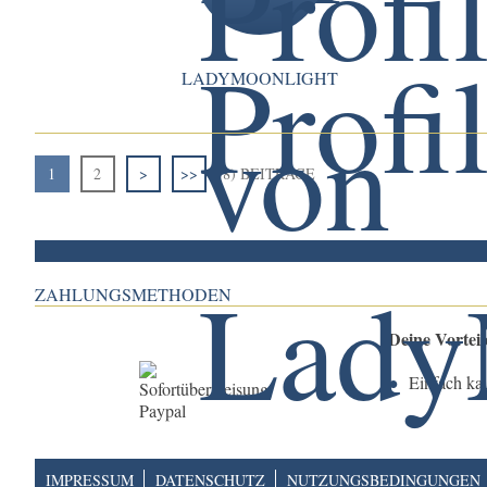
LADYMOONLIGHT
1
2
>
>>
(8) BEITRÄGE
ZAHLUNGSMETHODEN
Deine Vortei
Einfach ka
IMPRESSUM
DATENSCHUTZ
NUTZUNGSBEDINGUNGEN