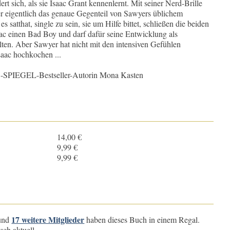
t sich, als sie Isaac Grant kennenlernt. Mit seiner Nerd-Brille
er eigentlich das genaue Gegenteil von Sawyers üblichem
 satthat, single zu sein, sie um Hilfe bittet, schließen die beiden
ac einen Bad Boy und darf dafür seine Entwicklung als
alten. Aber Sawyer hat nicht mit den intensiven Gefühlen
saac hochkochen ...
z-1-SPIEGEL-Bestseller-Autorin Mona Kasten
14,00 €
9,99 €
9,99 €
17 weitere Mitglieder
und
haben dieses Buch in einem Regal.
uch aktuell.