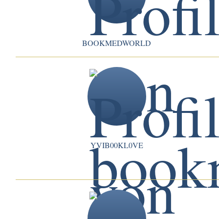
BOOKMEDWORLD
YVIB00KL0VE