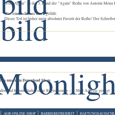
"Feel Again" ist der 3. Band der "Again" Reihe von Autorin Mona 
Was mir an diesem Buch gefällt:
Dieser Teil ist bisher mein absoluter Favorit der Reihe! Der Schreibsti
le in unserem Download Shop
ufen und herunterladen ohne Registrierung – E-Mail Adresse genügt
AGB ONLINE SHOP
BARRIEREFREIHEIT
HAFTUNGSAUSSCHL