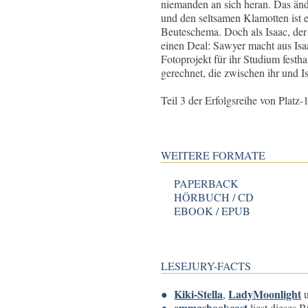
niemanden an sich heran. Das änder
und den seltsamen Klamotten ist 
Beuteschema. Doch als Isaac, der es
einen Deal: Sawyer macht aus Isa
Fotoprojekt für ihr Studium festh
gerechnet, die zwischen ihr und I
Teil 3 der Erfolgsreihe von Plat
WEITERE FORMATE
PAPERBACK
HÖRBUCH / CD
EBOOK / EPUB
LESEJURY-FACTS
Kiki-Stella
LadyMoonlight
,
emmasbookcast
liest dieses B