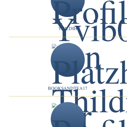
THILDIH
BOOKSANDTEA17