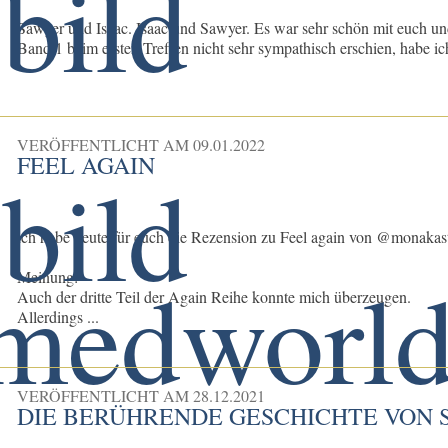
Sawyer und Isaac. Isaac und Sawyer. Es war sehr schön mit euch u
Band 1 beim ersten Treffen nicht sehr sympathisch erschien, habe ich 
VERÖFFENTLICHT AM
09.01.2022
FEEL AGAIN
ich habe heute für euch die Rezension zu Feel again von @monakast
Meinung:
Auch der dritte Teil der Again Reihe konnte mich überzeugen.
Allerdings ...
VERÖFFENTLICHT AM
28.12.2021
DIE BERÜHRENDE GESCHICHTE VON 