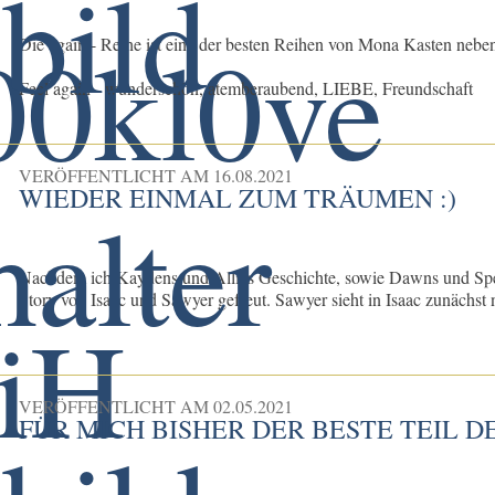
Die again - Reihe ist eine der besten Reihen von Mona Kasten neben
Feel again - wunderschön, atemberaubend, LIEBE, Freundschaft
VERÖFFENTLICHT AM
16.08.2021
WIEDER EINMAL ZUM TRÄUMEN :)
Nachdem ich Kaydens und Allies Geschichte, sowie Dawns und Spenc
Story von Isaac und Sawyer gefreut. Sawyer sieht in Isaac zunächst n
VERÖFFENTLICHT AM
02.05.2021
FÜR MICH BISHER DER BESTE TEIL D