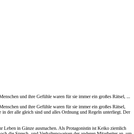
Menschen und ihre Gefühle waren für sie immer ein großes Rätsel, ...
 Menschen und ihre Gefühle waren für sie immer ein großes Rätsel,
 in der alle gleich sind und alles Ordnung und Regeln unterliegt. Der
ihr Leben in Gänze ausmachen. Als Protagonistin ist Keiko ziemlich
och die Sprech- und Verhaltensweisen der anderen Mitarbeiter an, um