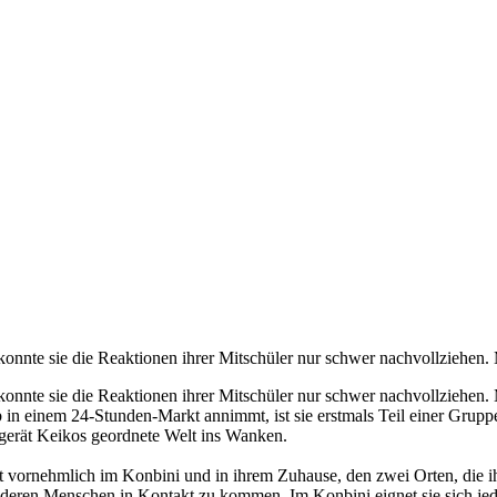
onnte sie die Reaktionen ihrer Mitschüler nur schwer nachvollziehen. 
konnte sie die Reaktionen ihrer Mitschüler nur schwer nachvollziehen.
 in einem 24-Stunden-Markt annimmt, ist sie erstmals Teil einer Gruppe
, gerät Keikos geordnete Welt ins Wanken.
elt vornehmlich im Konbini und in ihrem Zuhause, den zwei Orten, die 
anderen Menschen in Kontakt zu kommen. Im Konbini eignet sie sich jed