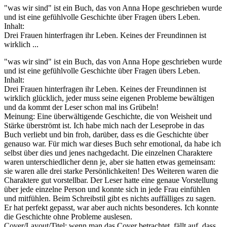
"was wir sind" ist ein Buch, das von Anna Hope geschrieben wurde
und ist eine gefühlvolle Geschichte über Fragen übers Leben.
Inhalt:
Drei Frauen hinterfragen ihr Leben. Keines der Freundinnen ist
wirklich ...
"was wir sind" ist ein Buch, das von Anna Hope geschrieben wurde
und ist eine gefühlvolle Geschichte über Fragen übers Leben.
Inhalt:
Drei Frauen hinterfragen ihr Leben. Keines der Freundinnen ist
wirklich glücklich, jeder muss seine eigenen Probleme bewältigen
und da kommt der Leser schon mal ins Grübeln!
Meinung: Eine überwältigende Geschichte, die von Weisheit und
Stärke überströmt ist. Ich habe mich nach der Leseprobe in das
Buch verliebt und bin froh, darüber, dass es die Geschichte über
genauso war. Für mich war dieses Buch sehr emotional, da habe ich
selbst über dies und jenes nachgedacht. Die einzelnen Charaktere
waren unterschiedlicher denn je, aber sie hatten etwas gemeinsam:
sie waren alle drei starke Persönlichkeiten! Des Weiteren waren die
Charaktere gut vorstellbar. Der Leser hatte eine genaue Vorstellung
über jede einzelne Person und konnte sich in jede Frau einfühlen
und mitfühlen. Beim Schreibstil gibt es nichts auffälliges zu sagen.
Er hat perfekt gepasst, war aber auch nichts besonderes. Ich konnte
die Geschichte ohne Probleme auslesen.
Cover/Layout/Titel: wenn man das Cover betrachtet, fällt auf, dass