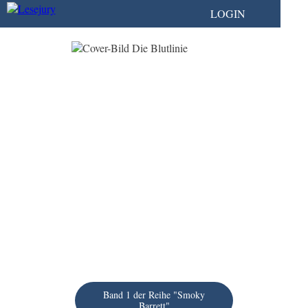
LOGIN
Band 1 der Reihe "Smoky
Barrett"