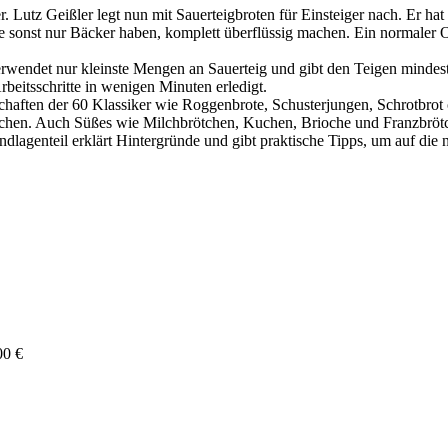
r. Lutz Geißler legt nun mit Sauerteigbroten für Einsteiger nach. Er hat
sonst nur Bäcker haben, komplett überflüssig machen. Ein normaler O
 verwendet nur kleinste Mengen an Sauerteig und gibt den Teigen mindes
beitsschritte in wenigen Minuten erledigt.
ften der 60 Klassiker wie Roggenbrote, Schusterjungen, Schrotbrot o
chen. Auch Süßes wie Milchbrötchen, Kuchen, Brioche und Franzbrötchen 
dlagenteil erklärt Hintergründe und gibt praktische Tipps, um auf die na
00 €