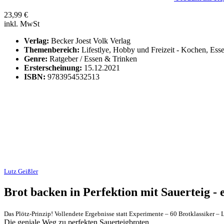
23,99
€
inkl. MwSt
Verlag:
Becker Joest Volk Verlag
Themenbereich:
Lifestlye, Hobby und Freizeit - Kochen, Ess
Genre:
Ratgeber / Essen & Trinken
Ersterscheinung:
15.12.2021
ISBN:
9783954532513
Lutz Geißler
Brot backen in Perfektion mit Sauerteig -
Das Plötz-Prinzip! Vollendete Ergebnisse statt Experimente – 60 Brotklassiker –
Die geniale Weg zu perfekten Sauerteigbroten