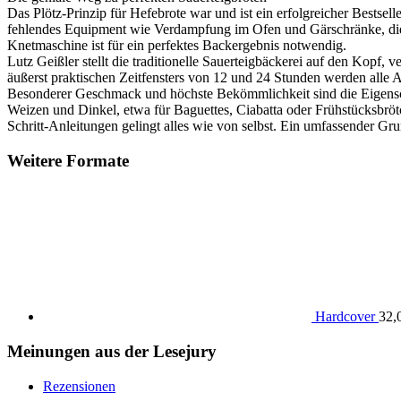
Das Plötz-Prinzip für Hefebrote war und ist ein erfolgreicher Bestselle
fehlendes Equipment wie Verdampfung im Ofen und Gärschränke, die 
Knetmaschine ist für ein perfektes Backergebnis notwendig.
Lutz Geißler stellt die traditionelle Sauerteigbäckerei auf den Kopf,
äußerst praktischen Zeitfensters von 12 und 24 Stunden werden alle Ar
Besonderer Geschmack und höchste Bekömmlichkeit sind die Eigenscha
Weizen und Dinkel, etwa für Baguettes, Ciabatta oder Frühstücksbröt
Schritt-Anleitungen gelingt alles wie von selbst. Ein umfassender Grun
Weitere Formate
Hardcover
32,
Meinungen aus der Lesejury
Rezensionen