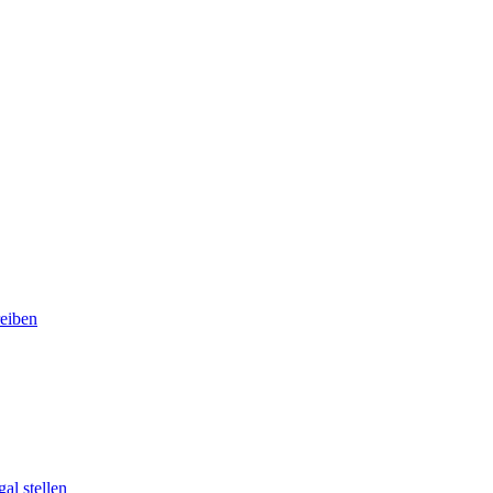
eiben
al stellen