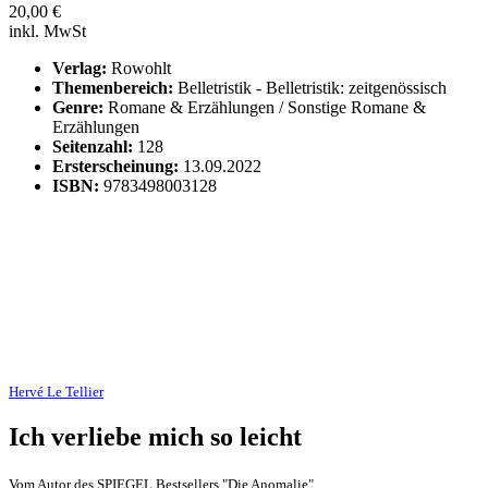
20,00
€
inkl. MwSt
Verlag:
Rowohlt
Themenbereich:
Belletristik - Belletristik: zeitgenössisch
Genre:
Romane & Erzählungen / Sonstige Romane &
Erzählungen
Seitenzahl:
128
Ersterscheinung:
13.09.2022
ISBN:
9783498003128
Hervé Le Tellier
Ich verliebe mich so leicht
Vom Autor des SPIEGEL Bestsellers "Die Anomalie"