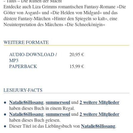
- Talus – Die Runen der Macht
Entdecke auch Liza Grimms romantischen Fantasy-Romane »Die
Götter von Asgard« und »Die Helden von Midgard« und das
düstere Fantasy-Märchen »Hinter den Spiegeln so kalt«, eine
Neuinterpretation des Märchens »Die Schneekönigin«
WEITERE FORMATE
AUDIO-DOWNLOAD /
20,95 €
MP3
PAPERBACK
15,99 €
LESEJURY-FACTS
Natalie86Hosang
summersoul
2 weitere Mitglieder
,
und
haben dieses Buch in einem Regal.
Natalie86Hosang
summersoul
2 weitere Mitglieder
,
und
haben dieses Buch gelesen.
Natalie86Hosang
Dieser Titel ist das Lieblingsbuch von
.