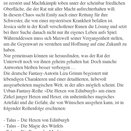
ist zerstört und Machtkämpfe toben unter der scheinbar friedlichen
Oberfläche, die der Rat mit aller Macht aufrechterhalten will.
In diesem Chaos sucht Emily nach einer Rettung für ihre
Schwester, die von einer mysteriösen Krankheit befallen ist.
Jessica sieht in der Kraft verschollener Runen die Lösung und setzt
bei ihrer Suche danach nicht nur ihr eigenes Leben aufs Spiel.
Währenddessen muss sich Maxwell seiner Vergangenheit stellen,
um die Gegenwart zu verstehen und Hoffnung auf eine Zukunft zu
haben.
Nur gemeinsam können sie herausfinden, was der Rat der
Unterwelt noch vor ihnen geheim gehalten hat. Doch manche
Antworten bleiben besser verborgen …
Die deutsche Fantasy-Autorin Liza Grimm begeistert mit
lebendigen Charakteren und einer detaillierten, liebevoll
ausgearbeiteten magischen Welt, in der alles möglich scheint. Die
Urban-Fantasy-Reihe »Die Hexen von Edinburgh« um einen
Zirkel junger Hexen und Hexer, ein unheimliches magisches
Artefakt und die Gefahr, die von Wünschen ausgehen kann, ist in
folgender Reihenfolge erschienen:
- Talus – Die Hexen von Edinburgh
- Talus – Die Magie des Würfels