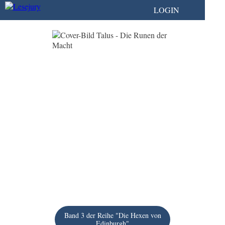
LOGIN
Band 3 der Reihe "Die Hexen von
Edinburgh"