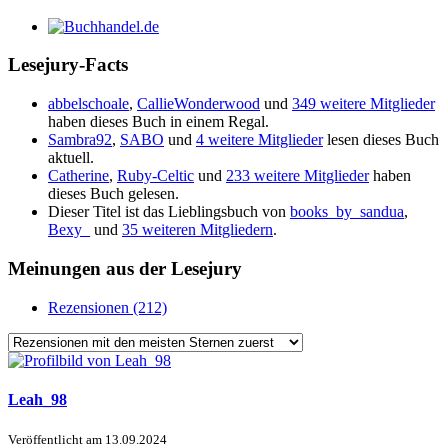
Lesejury-Facts
abbelschoale
,
CallieWonderwood
und
349 weitere Mitglieder
haben dieses Buch in einem Regal.
Sambra92
,
SABO
und
4 weitere Mitglieder
lesen dieses Buch
aktuell.
Catherine
,
Ruby-Celtic
und
233 weitere Mitglieder
haben
dieses Buch gelesen.
Dieser Titel ist das Lieblingsbuch von
books_by_sandua
,
Bexy_
und
35 weiteren Mitgliedern
.
Meinungen aus der Lesejury
Rezensionen (212)
Leah_98
Veröffentlicht am
13.09.2024