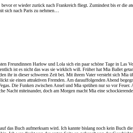
, bevor er wieder zurück nach Frankreich fliegt. Zumindest bis er die
mit sich nach Paris zu nehmen…
ten Freundinnen Harlow und Lola sich ein paar schöne Tage in Las Ve
ich ist es nicht das was sie wirklich will. Früher hat Mia Ballet getan
en ihr in dieser schweren Zeit bei. Mit ihrem Vater versteht sich Mia ü
blickt sie einen attraktiven Fremden. Am darauffolgenden Abend begegn
Vegas. Die Funken zwischen Ansel und Mia sprühen nur so vor Feuer. An
ftliche Nacht miteinander, doch am Morgen macht Mia eine schockieren
t auf das Buch aufmerksam wird. Ich kannte bislang noch kein Buch die