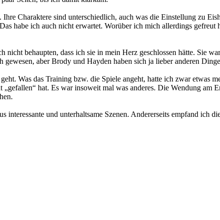
re Charaktere sind unterschiedlich, auch was die Einstellung zu Eis
. Das habe ich auch nicht erwartet. Worüber ich mich allerdings gefre
icht behaupten, dass ich sie in mein Herz geschlossen hätte. Sie ware
reich gewesen, aber Brody und Hayden haben sich ja lieber anderen Din
eht. Was das Training bzw. die Spiele angeht, hatte ich zwar etwas me
icht „gefallen“ hat. Es war insoweit mal was anderes. Die Wendung am
ehen.
interessante und unterhaltsame Szenen. Andererseits empfand ich die s