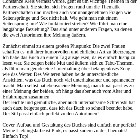
Constanze Kleis verfasst wurde, geht es um wichtige Themen in der
Partnerschaft. Sie stellen sich Fragen rund um die Thematik
Partnerschaften und machen auch vor unangenehmen Fragen wie
Seitensprünge und Sex nicht halt. Wie geht man mit einem
Seitensprung um? Wie funktioniert streiten? Wie führt man eine
langjährige Beziehung? Das sind unter anderem Fragen, zu denen
die zwei Autorinnen ihre Meinung äußern.
Zunächst einmal zu einem großen Pluspunkt: Die zwei Frauen
schaffen es, mit ihrer humorvollen und ehrlichen Art zu überzeugen.
Ich habe das Buch an einem Tag ausgelesen, da es einfach lustig zu
lesen war. Sie zeigen beide Mut und äußern sich zu Tabu-Themen,
als führe man gerade eine Unterhaltung über belangenloses Zeug
wie das Wetter. Des Weiteren haben beide unterschiedliche
Ansichten, was das Buch noch viel unterhaltsamer und spannender
macht. Man selbst hat ebenso eine Meinung, manchmal passt es zu
einer Meinung der beiden, oft hängt das aber auch vom Alter und
Erfahrungen zusammen.
Der leichte und gemütliche, aber auch unterhaltsame Schreibstil hat
auch dazu beigetragen, dass ich das Buch so schnell beendet habe.
Der Stil passt einfach perfekt zu den Autorinnen!
Cover, Aufbau und Gestaltung des Buches sind einfach nur perfekt!
Meine Lieblingsfarbe ist Pink, es passt zudem zu der Thematik!
Einfach Top!