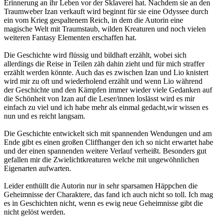
Erinnerung an ihr Leben vor der Sklaverei hat. Nachdem sie an den
Traumweber Izan verkauft wird beginnt für sie eine Odyssee durch
ein vom Krieg gespaltenem Reich, in dem die Autorin eine
magische Welt mit Traumstaub, wilden Kreaturen und noch vielen
weiteren Fantasy Elementen erschaffen hat.
Die Geschichte wird flüssig und bildhaft erzählt, wobei sich
allerdings die Reise in Teilen zäh dahin zieht und für mich straffer
erzählt werden könnte. Auch das es zwischen Izan und Lio knistert
wird mir zu oft und wiederholend erzählt und wenn Lio während
der Geschichte und den Kämpfen immer wieder viele Gedanken auf
die Schönheit von Izan auf die Leser/innen loslässt wird es mir
einfach zu viel und ich habe mehr als einmal gedacht,wir wissen es
nun und es reicht langsam.
Die Geschichte entwickelt sich mit spannenden Wendungen und am
Ende gibt es einen großen Cliffhanger den ich so nicht erwartet habe
und der einen spannenden weitere Verlauf verheißt. Besonders gut
gefallen mir die Zwielichtkreaturen welche mit ungewöhnlichen
Eigenarten aufwarten.
Leider enthüllt die Autorin nur in sehr sparsamen Häppchen die
Geheimnisse der Charaktere, das fand ich auch nicht so toll. Ich mag
es in Geschichten nicht, wenn es ewig neue Geheimnisse gibt die
nicht gelöst werden.