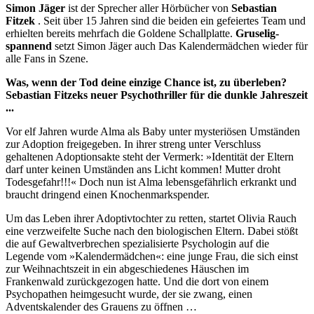
Simon Jäger
ist der Sprecher aller Hörbücher von
Sebastian
Fitzek
. Seit über 15 Jahren sind die beiden ein gefeiertes Team und
erhielten bereits mehrfach die Goldene Schallplatte.
Gruselig-
spannend
setzt Simon Jäger auch Das Kalendermädchen wieder für
alle Fans in Szene.
Was, wenn der Tod deine einzige Chance ist, zu überleben?
Sebastian Fitzeks neuer Psychothriller für die dunkle Jahreszeit
...
Vor elf Jahren wurde Alma als Baby unter mysteriösen Umständen
zur Adoption freigegeben. In ihrer streng unter Verschluss
gehaltenen Adoptionsakte steht der Vermerk: »Identität der Eltern
darf unter keinen Umständen ans Licht kommen! Mutter droht
Todesgefahr!!!« Doch nun ist Alma lebensgefährlich erkrankt und
braucht dringend einen Knochenmarkspender.
Um das Leben ihrer Adoptivtochter zu retten, startet Olivia Rauch
eine verzweifelte Suche nach den biologischen Eltern. Dabei stößt
die auf Gewaltverbrechen spezialisierte Psychologin auf die
Legende vom »Kalendermädchen«: eine junge Frau, die sich einst
zur Weihnachtszeit in ein abgeschiedenes Häuschen im
Frankenwald zurückgezogen hatte. Und die dort von einem
Psychopathen heimgesucht wurde, der sie zwang, einen
Adventskalender des Grauens zu öffnen …