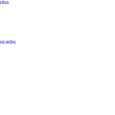
eiben
al stellen