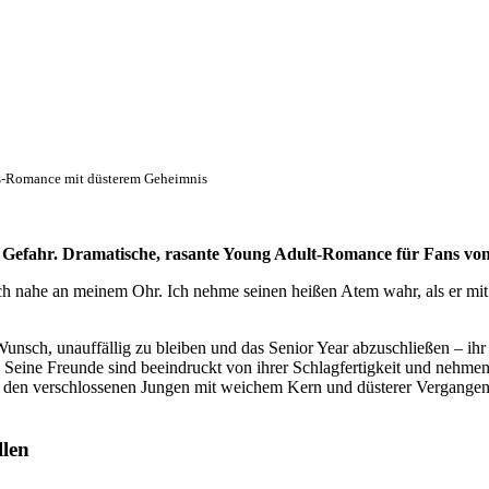
rs-Romance mit düsterem Geheimnis
in Gefahr. Dramatische, rasante Young Adult-Romance für Fans vo
ich nahe an meinem Ohr. Ich nehme seinen heißen Atem wahr, als er mit
Wunsch, unauffällig zu bleiben und das Senior Year abzuschließen – ih
ine Freunde sind beeindruckt von ihrer Schlagfertigkeit und nehmen s
h in den verschlossenen Jungen mit weichem Kern und düsterer Vergange
llen