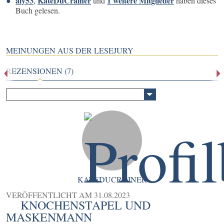
aly53
KateDuCrainer
1 weitere Mitglieder
,
und
haben dieses
Buch gelesen.
MEINUNGEN AUS DER LESEJURY
REZENSIONEN (7)
KATEDUCRAINER
VERÖFFENTLICHT AM
31.08.2023
KNOCHENSTAPEL UND
MASKENMANN