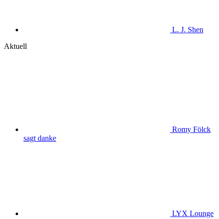
L. J. Shen
Aktuell
Romy Fölck
sagt danke
LYX Lounge