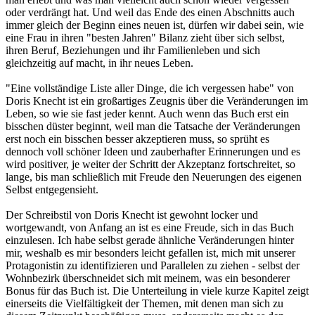
oder verdrängt hat. Und weil das Ende des einen Abschnitts auch
immer gleich der Beginn eines neuen ist, dürfen wir dabei sein, wie
eine Frau in ihren "besten Jahren" Bilanz zieht über sich selbst,
ihren Beruf, Beziehungen und ihr Familienleben und sich
gleichzeitig auf macht, in ihr neues Leben.
"Eine vollständige Liste aller Dinge, die ich vergessen habe" von
Doris Knecht ist ein großartiges Zeugnis über die Veränderungen im
Leben, so wie sie fast jeder kennt. Auch wenn das Buch erst ein
bisschen düster beginnt, weil man die Tatsache der Veränderungen
erst noch ein bisschen besser akzeptieren muss, so sprüht es
dennoch voll schöner Ideen und zauberhafter Erinnerungen und es
wird positiver, je weiter der Schritt der Akzeptanz fortschreitet, so
lange, bis man schließlich mit Freude den Neuerungen des eigenen
Selbst entgegensieht.
Der Schreibstil von Doris Knecht ist gewohnt locker und
wortgewandt, von Anfang an ist es eine Freude, sich in das Buch
einzulesen. Ich habe selbst gerade ähnliche Veränderungen hinter
mir, weshalb es mir besonders leicht gefallen ist, mich mit unserer
Protagonistin zu identifizieren und Parallelen zu ziehen - selbst der
Wohnbezirk überschneidet sich mit meinem, was ein besonderer
Bonus für das Buch ist. Die Unterteilung in viele kurze Kapitel zeigt
einerseits die Vielfältigkeit der Themen, mit denen man sich zu