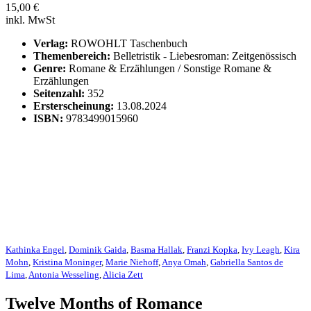
15,00
€
inkl. MwSt
Verlag:
ROWOHLT Taschenbuch
Themenbereich:
Belletristik - Liebesroman: Zeitgenössisch
Genre:
Romane & Erzählungen / Sonstige Romane &
Erzählungen
Seitenzahl:
352
Ersterscheinung:
13.08.2024
ISBN:
9783499015960
Kathinka Engel
,
Dominik Gaida
,
Basma Hallak
,
Franzi Kopka
,
Ivy Leagh
,
Kira
Mohn
,
Kristina Moninger
,
Marie Niehoff
,
Anya Omah
,
Gabriella Santos de
Lima
,
Antonia Wesseling
,
Alicia Zett
Twelve Months of Romance