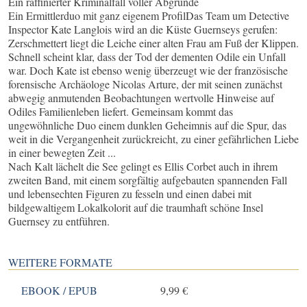
Ein raffinierter Kriminalfall voller Abgründe
Ein Ermittlerduo mit ganz eigenem ProfilDas Team um Detective
Inspector Kate Langlois wird an die Küste Guernseys gerufen:
Zerschmettert liegt die Leiche einer alten Frau am Fuß der Klippen.
Schnell scheint klar, dass der Tod der dementen Odile ein Unfall
war. Doch Kate ist ebenso wenig überzeugt wie der französische
forensische Archäologe Nicolas Arture, der mit seinen zunächst
abwegig anmutenden Beobachtungen wertvolle Hinweise auf
Odiles Familienleben liefert. Gemeinsam kommt das
ungewöhnliche Duo einem dunklen Geheimnis auf die Spur, das
weit in die Vergangenheit zurückreicht, zu einer gefährlichen Liebe
in einer bewegten Zeit ...
Nach Kalt lächelt die See gelingt es Ellis Corbet auch in ihrem
zweiten Band, mit einem sorgfältig aufgebauten spannenden Fall
und lebensechten Figuren zu fesseln und einen dabei mit
bildgewaltigem Lokalkolorit auf die traumhaft schöne Insel
Guernsey zu entführen.
WEITERE FORMATE
EBOOK / EPUB
9,99 €