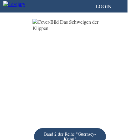
LOGIN
Band 2 der Reihe "Guernsey-
Krimi"