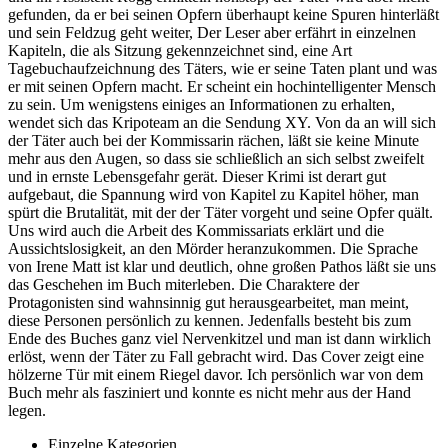
gefunden, da er bei seinen Opfern überhaupt keine Spuren hinterläßt
und sein Feldzug geht weiter, Der Leser aber erfährt in einzelnen
Kapiteln, die als Sitzung gekennzeichnet sind, eine Art
Tagebuchaufzeichnung des Täters, wie er seine Taten plant und was
er mit seinen Opfern macht. Er scheint ein hochintelligenter Mensch
zu sein. Um wenigstens einiges an Informationen zu erhalten,
wendet sich das Kripoteam an die Sendung XY. Von da an will sich
der Täter auch bei der Kommissarin rächen, läßt sie keine Minute
mehr aus den Augen, so dass sie schließlich an sich selbst zweifelt
und in ernste Lebensgefahr gerät. Dieser Krimi ist derart gut
aufgebaut, die Spannung wird von Kapitel zu Kapitel höher, man
spürt die Brutalität, mit der der Täter vorgeht und seine Opfer quält.
Uns wird auch die Arbeit des Kommissariats erklärt und die
Aussichtslosigkeit, an den Mörder heranzukommen. Die Sprache
von Irene Matt ist klar und deutlich, ohne großen Pathos läßt sie uns
das Geschehen im Buch miterleben. Die Charaktere der
Protagonisten sind wahnsinnig gut herausgearbeitet, man meint,
diese Personen persönlich zu kennen. Jedenfalls besteht bis zum
Ende des Buches ganz viel Nervenkitzel und man ist dann wirklich
erlöst, wenn der Täter zu Fall gebracht wird. Das Cover zeigt eine
hölzerne Tür mit einem Riegel davor. Ich persönlich war von dem
Buch mehr als fasziniert und konnte es nicht mehr aus der Hand
legen.
Einzelne Kategorien