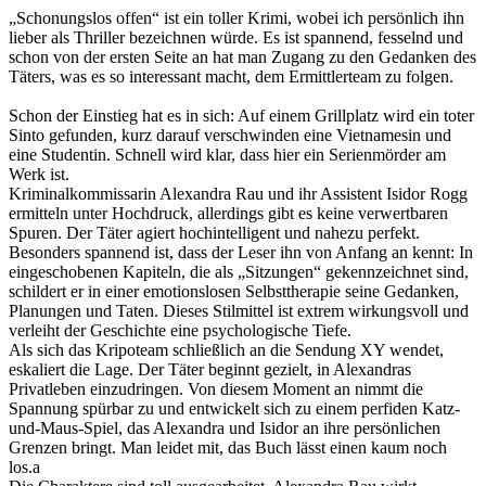
„Schonungslos offen“ ist ein toller Krimi, wobei ich persönlich ihn
lieber als Thriller bezeichnen würde. Es ist spannend, fesselnd und
schon von der ersten Seite an hat man Zugang zu den Gedanken des
Täters, was es so interessant macht, dem Ermittlerteam zu folgen.
Schon der Einstieg hat es in sich: Auf einem Grillplatz wird ein toter
Sinto gefunden, kurz darauf verschwinden eine Vietnamesin und
eine Studentin. Schnell wird klar, dass hier ein Serienmörder am
Werk ist.
Kriminalkommissarin Alexandra Rau und ihr Assistent Isidor Rogg
ermitteln unter Hochdruck, allerdings gibt es keine verwertbaren
Spuren. Der Täter agiert hochintelligent und nahezu perfekt.
Besonders spannend ist, dass der Leser ihn von Anfang an kennt: In
eingeschobenen Kapiteln, die als „Sitzungen“ gekennzeichnet sind,
schildert er in einer emotionslosen Selbsttherapie seine Gedanken,
Planungen und Taten. Dieses Stilmittel ist extrem wirkungsvoll und
verleiht der Geschichte eine psychologische Tiefe.
Als sich das Kripoteam schließlich an die Sendung XY wendet,
eskaliert die Lage. Der Täter beginnt gezielt, in Alexandras
Privatleben einzudringen. Von diesem Moment an nimmt die
Spannung spürbar zu und entwickelt sich zu einem perfiden Katz-
und-Maus-Spiel, das Alexandra und Isidor an ihre persönlichen
Grenzen bringt. Man leidet mit, das Buch lässt einen kaum noch
los.a