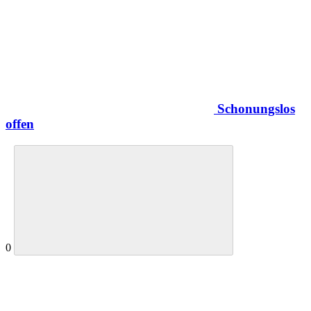
Schonungslos
offen
0