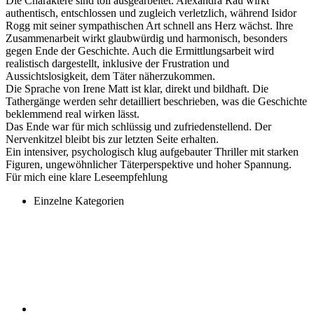
Die Charaktere sind toll ausgearbeitet. Alexandra Rau wirkt
authentisch, entschlossen und zugleich verletzlich, während Isidor
Rogg mit seiner sympathischen Art schnell ans Herz wächst. Ihre
Zusammenarbeit wirkt glaubwürdig und harmonisch, besonders
gegen Ende der Geschichte. Auch die Ermittlungsarbeit wird
realistisch dargestellt, inklusive der Frustration und
Aussichtslosigkeit, dem Täter näherzukommen.
Die Sprache von Irene Matt ist klar, direkt und bildhaft. Die
Tathergänge werden sehr detailliert beschrieben, was die Geschichte
beklemmend real wirken lässt.
Das Ende war für mich schlüssig und zufriedenstellend. Der
Nervenkitzel bleibt bis zur letzten Seite erhalten.
Ein intensiver, psychologisch klug aufgebauter Thriller mit starken
Figuren, ungewöhnlicher Täterperspektive und hoher Spannung.
Für mich eine klare Leseempfehlung
Einzelne Kategorien