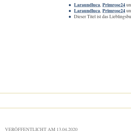
Laraundluca
Primrose24
,
u
Laraundluca
Primrose24
,
u
Dieser Titel ist das Lieblings
VERÖFFENTLICHT AM
13.04.2020