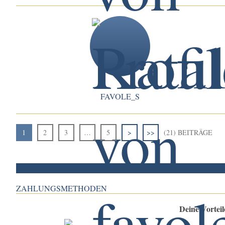
FAVOLE_S
1
2
3
…
5
>
>>
(21) BEITRÄGE
ZAHLUNGSMETHODEN
Deine Vortei