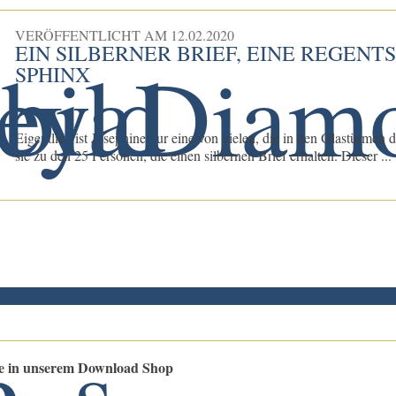
VERÖFFENTLICHT AM
12.02.2020
EIN SILBERNER BRIEF, EINE REGEN
SPHINX
Eigentlich ist Josephine nur eine von vielen, die in den Glastürmen 
sie zu den 25 Personen, die einen silbernen Brief erhalten. Dieser ...
le in unserem Download Shop