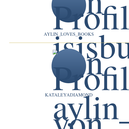
AYLIN_LOVES_BOOKS
KATALEYADIAMOND