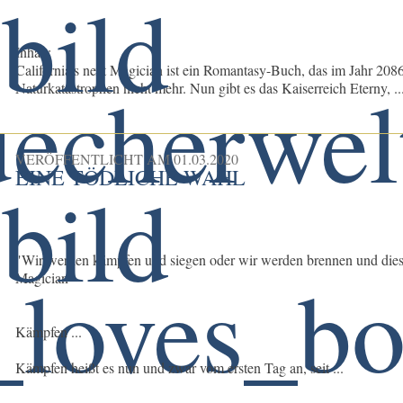
Inhalt:
California's next Magician ist ein Romantasy-Buch, das im Jahr 2086
Naturkatastrophen nicht mehr. Nun gibt es das Kaiserreich Eterny, ..
VERÖFFENTLICHT AM
01.03.2020
EINE TÖDLICHE WAHL
"Wir werden kämpfen und siegen oder wir werden brennen und diese 
Magician
Kämpfen ...
Kämpfen heißt es nun und zwar vom ersten Tag an, seit ...