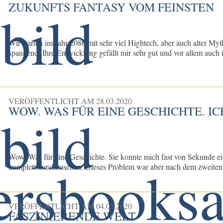
ZUKUNFTS FANTASY VOM FEINSTEN
Wir starten im Jahr 2086 mit sehr viel Hightech, aber auch alter M
spannend. Ihre Entwicklung gefällt mir sehr gut und vor allem auch ih
VERÖFFENTLICHT AM
28.03.2020
WOW. WAS FÜR EINE GESCHICHTE. I
Wow. Was für eine Geschichte. Sie konnte mich fast von Sekunde ei
komplett durchzusehen. Dieses Problem war aber nach dem zweiten K
VERÖFFENTLICHT AM
04.03.2020
FASZINIERENDE WELT