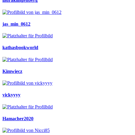
lauraklingenberg
jas_min_0612
kathasbookworld
Kimwiecz
vickyyyy
Hamacher2020