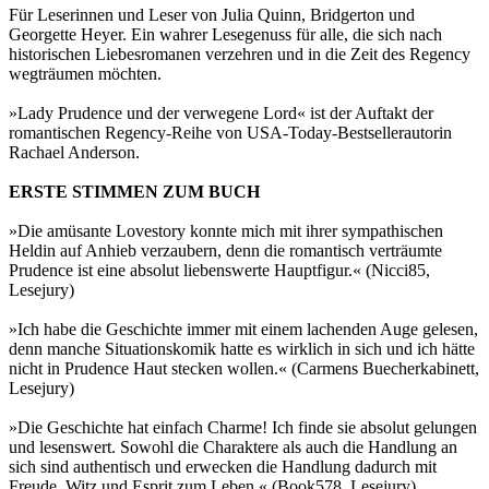
Für Leserinnen und Leser von Julia Quinn, Bridgerton und
Georgette Heyer. Ein wahrer Lesegenuss für alle, die sich nach
historischen Liebesromanen verzehren und in die Zeit des Regency
wegträumen möchten.
»Lady Prudence und der verwegene Lord« ist der Auftakt der
romantischen Regency-Reihe von USA-Today-Bestsellerautorin
Rachael Anderson.
ERSTE STIMMEN ZUM BUCH
»Die amüsante Lovestory konnte mich mit ihrer sympathischen
Heldin auf Anhieb verzaubern, denn die romantisch verträumte
Prudence ist eine absolut liebenswerte Hauptfigur.« (Nicci85,
Lesejury)
»Ich habe die Geschichte immer mit einem lachenden Auge gelesen,
denn manche Situationskomik hatte es wirklich in sich und ich hätte
nicht in Prudence Haut stecken wollen.« (Carmens Buecherkabinett,
Lesejury)
»Die Geschichte hat einfach Charme! Ich finde sie absolut gelungen
und lesenswert. Sowohl die Charaktere als auch die Handlung an
sich sind authentisch und erwecken die Handlung dadurch mit
Freude, Witz und Esprit zum Leben.« (Book578, Lesejury)