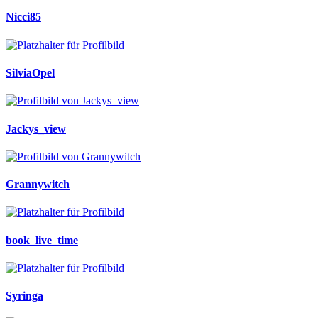
Nicci85
SilviaOpel
Jackys_view
Grannywitch
book_live_time
Syringa