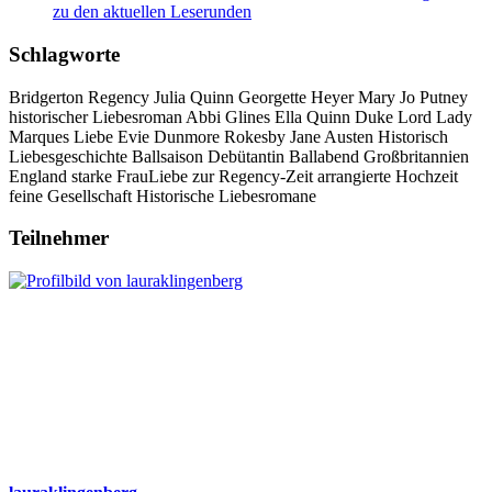
zu den aktuellen Leserunden
Schlagworte
Bridgerton
Regency
Julia Quinn
Georgette Heyer
Mary Jo Putney
historischer Liebesroman
Abbi Glines
Ella Quinn
Duke
Lord
Lady
Marques
Liebe
Evie Dunmore
Rokesby
Jane Austen
Historisch
Liebesgeschichte
Ballsaison
Debütantin
Ballabend
Großbritannien
England
starke FrauLiebe zur Regency-Zeit
arrangierte Hochzeit
feine Gesellschaft
Historische Liebesromane
Teilnehmer