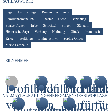
SCHLAGWORTE
Saga
Familiensaga
Romane für Frauen
Familienromane 1920
Theater
Liebe
Beziehung
Starke Frauen
Erbe
Schicksal
Singen
Sängerin
Historische Saga
Vorhang
Hoffnung
Glück
dramatisch
Krieg
Weltkrieg
Elaine Winter
Sophie Oliver
Marie Lamballe
TEILNEHMER
VALMAY
LAURAKLINGENBERG
MARY81
SABIWO
BLAZE