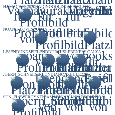
HAMACHER2020
NADINO
GOLDKAEFERLENA
NOANE_LOVESBOOKS
LESENDUNDSPIELENDDURCHSLEBEN
ELY-CALYA
JOERN_SCHNEIDER
LUNDI
ANCAX
EULE2206
SUN_FLOWER
CYNTHIAM94
HONIGMOND
SCORPIO66