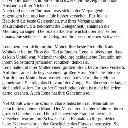
ich von ihr halten soll. Sie kann schwer Gefühle zeigen und hält
Abstand zu ihrer Nichte Lena.
Nach und nach erfährt man, was sich in der Vergangenheit
zugetragen hat, und kann Jule besser verstehen. Für Jule ist
Beckford die beste Gelegenheit, mit ihrer Vergangenheit
abzuschließen. Sie bekommt die Gelegenheit, jemanden die
Meinung zu sagen. Die Sozialarbeiterin wächst über sich selber
hinaus. Sie steht stets im Dialog, mit ihrer verstorbenen Schwester.
Lena betrauert nicht nur ihre Mutter. Ihre beste Freundin Katie
Whittaker hat im Fluss den Tod gefunden. Lena ist überzeugt, dass
es kein Unfall war. Vielmehr wollte ihre heißgeliebte Freundin mit
ihrem Selbstmord jemanden schützen, denkt sie.
Lena hatte mit ihrer Mutter einen großen Streit, bevor diese verstarb.
Auf ihre Tante Jule hegt sie einen großen Hass. Nie hatte Jule die
Anrufe ihrer Mutter beantwortet. Lena hat viel mit ihrer Mutter
gemeinsam. Sie trägt das Herz auf der Zunge. Sie überlegt nie lange;
sie handelt sofort. Ihr großer Gerechtigkeitssinn ist nicht bei jedem
gerne gesehen. Auch Lena hat ihre Geheimnisse.
Nel Abbott war eine schöne, charismatische Frau. Man sah sie
jedoch nie mit einem Mann. Der Vater ihrer Tochter zählte zu ihren
großen Geheimnissen. Die selbstbewusste Frau konnte nicht
verstehen, warum ihre Schwester den Kontakt zu ihr gemieden
hatte. Nel war sehr an der Geschichte des Flusses interessiert. Sie