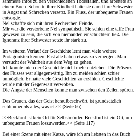
sammelte Infos zu den verschiedenen Todesfällen, und arbeitete an
einem Buch. Schon in ihrer Kindheit hatte sie damit ihre Schwester
in Angst und Schrecken versetzt. Ein Fluss, der unbequeme Frauen
entsorgte.
Nel schaffte sich mit ihren Recherchen Feinde.
Mir war die verstorbene Nel sympathisch. Sie schien eine taffe Frau
gewesen zu sein, die sich von niemanden einschüchtern ließ. Die
Ignoranz ihrer Schwester setzte ihr stark zu.
Im weiteren Verlauf der Geschichte lernt man viele weitere
Protagonisten kennen. Fast alle haben etwas zu verbergen. Man
versucht der Wahrheit aus dem Weg zu gehen.
Ich konnte mich der Geschichte nicht mehr entziehen. Die Präsenz
des Flusses war allgegenwärtig. Ihn zu meiden schien schier
unmöglich. Er hatte viele Geschichten zu erzählen. Geschichte
wurde mit der Gegenwart verwoben.
Die Ängste der Menschen konnte man zwischen den Zeilen spüren.
Das Grauen, das der Geist heraufbeschwört, ist grundsätzlich
schlimmer als alles, was ist.<< (Seite 66)
>>Beckford ist kein Ort für Selbstmörder. Beckford ist ein Ort, um
unbequeme Frauen loszuwerden.<< (Seite 117)
Bei einer Szene mit einer Katze, wäre ich am liebsten in das Buch