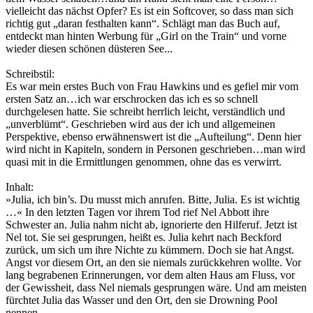
vielleicht das nächst Opfer? Es ist ein Softcover, so dass man sich
richtig gut „daran festhalten kann“. Schlägt man das Buch auf,
entdeckt man hinten Werbung für „Girl on the Train“ und vorne
wieder diesen schönen düsteren See...
Schreibstil:
Es war mein erstes Buch von Frau Hawkins und es gefiel mir vom
ersten Satz an…ich war erschrocken das ich es so schnell
durchgelesen hatte. Sie schreibt herrlich leicht, verständlich und
„unverblümt“. Geschrieben wird aus der ich und allgemeinen
Perspektive, ebenso erwähnenswert ist die „Aufteilung“. Denn hier
wird nicht in Kapiteln, sondern in Personen geschrieben…man wird
quasi mit in die Ermittlungen genommen, ohne das es verwirrt.
Inhalt:
»Julia, ich bin’s. Du musst mich anrufen. Bitte, Julia. Es ist wichtig
…« In den letzten Tagen vor ihrem Tod rief Nel Abbott ihre
Schwester an. Julia nahm nicht ab, ignorierte den Hilferuf. Jetzt ist
Nel tot. Sie sei gesprungen, heißt es. Julia kehrt nach Beckford
zurück, um sich um ihre Nichte zu kümmern. Doch sie hat Angst.
Angst vor diesem Ort, an den sie niemals zurückkehren wollte. Vor
lang begrabenen Erinnerungen, vor dem alten Haus am Fluss, vor
der Gewissheit, dass Nel niemals gesprungen wäre. Und am meisten
fürchtet Julia das Wasser und den Ort, den sie Drowning Pool
nennen …