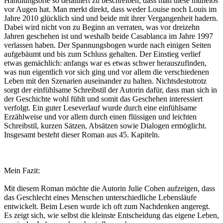
Handlungsorte so detailliert zu beschreiben, dass man diese mühelos
vor Augen hat. Man merkt direkt, dass weder Louise noch Louis im
Jahre 2010 glücklich sind und beide mit ihrer Vergangenheit hadern.
Dabei wird nicht von zu Beginn an verraten, was vor dreizehn
Jahren geschehen ist und weshalb beide Casablanca im Jahre 1997
verlassen haben. Der Spannungsbogen wurde nach einigen Seiten
aufgebäumt und bis zum Schluss gehalten. Der Einstieg verlief
etwas gemächlich: anfangs war es etwas schwer herauszufinden,
was nun eigentlich vor sich ging und vor allem die verschiedenen
Leben mit den Szenarien auseinander zu halten. Nichtsdestotrotz
sorgt der einfühlsame Schreibstil der Autorin dafür, dass man sich in
der Geschichte wohl fühlt und somit das Geschehen interessiert
verfolgt. Ein guter Leseverlauf wurde durch eine einfühlsame
Erzählweise und vor allem durch einen flüssigen und leichten
Schreibstil, kurzen Sätzen, Absätzen sowie Dialogen ermöglicht.
Insgesamt besteht dieser Roman aus 45. Kapiteln.
Mein Fazit:
Mit diesem Roman möchte die Autorin Julie Cohen aufzeigen, dass
das Geschlecht eines Menschen unterschiedliche Lebensläufe
entwickelt. Beim Lesen wurde ich oft zum Nachdenken angeregt.
Es zeigt sich, wie selbst die kleinste Entscheidung das eigene Leben,