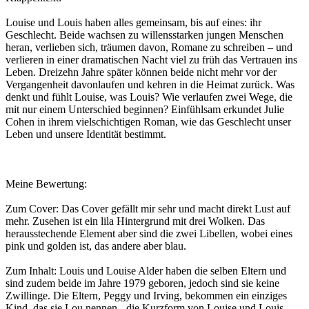
Louise und Louis haben alles gemeinsam, bis auf eines: ihr
Geschlecht. Beide wachsen zu willensstarken jungen Menschen
heran, verlieben sich, träumen davon, Romane zu schreiben – und
verlieren in einer dramatischen Nacht viel zu früh das Vertrauen ins
Leben. Dreizehn Jahre später können beide nicht mehr vor der
Vergangenheit davonlaufen und kehren in die Heimat zurück. Was
denkt und fühlt Louise, was Louis? Wie verlaufen zwei Wege, die
mit nur einem Unterschied beginnen? Einfühlsam erkundet Julie
Cohen in ihrem vielschichtigen Roman, wie das Geschlecht unser
Leben und unsere Identität bestimmt.
Meine Bewertung:
Zum Cover: Das Cover gefällt mir sehr und macht direkt Lust auf
mehr. Zusehen ist ein lila Hintergrund mit drei Wolken. Das
herausstechende Element aber sind die zwei Libellen, wobei eines
pink und golden ist, das andere aber blau.
Zum Inhalt: Louis und Louise Alder haben die selben Eltern und
sind zudem beide im Jahre 1979 geboren, jedoch sind sie keine
Zwillinge. Die Eltern, Peggy und Irving, bekommen ein einziges
Kind, das sie Lou nennen - die Kurzform von Louise und Louis.