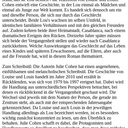
Cohen entwirft eine Geschichte, in der Lou einmal als Mädchen und
einmal als Junge zur Welt kommt. Es handelt sich dennoch um ein
und dieselbe Person, die sich nur durch das Geschlecht
unterscheidet. Beide Lou's wachsen im selben Umfeld, in
identischen familiären Verhältnissen und mit den gleichen Freunden
auf. Zudem kehren beide ihrer Heimatstadt, Casablanca, nach einem
dramatischen Ereignis den Rücken. Dreizehn Jahre später müssen
sich beide der Vergangenheit stellen und wieder nach Casablanca
zurückkehren. Welche Auswirkungen das Geschlecht auf das Leben
eines Kindes und späteren Erwachsenen, auf die Eltern, aber auch
auf die Freunde hat, wird in diesem Roman thematisiert.
Zum Schreibstil: Die Autorin Julie Cohen hat einen angenehmen,
einfühlsamen und melancholischen Schreibstil. Die Geschichte von
Louise und Louis handelt im Jahre 2010 und erzählt in
Rückblenden, was sich von 1979 bis 1997 ereignet hat. Dabei wird
die Handlung aus unterschiedlichen Perspektiven betrachtet, bei
denen es rückblickend in die Vergangenheit geschaut wird. Die
Wechsel sind jeweils mit dem Namen der Person, die gerade im
Zentrum steht, als auch mit der entsprechenden Jahresangabe
gekennzeichnet. Da Louise und auch Louis in der jeweiligen
Handlung allerdings als Lou bezeichnet werden, ist es besonders
wichtig zunächst konzentriert zu lesen, um den Überblick zu
behalten. Julie Cohen schafft es dabei, die Protagonisten und