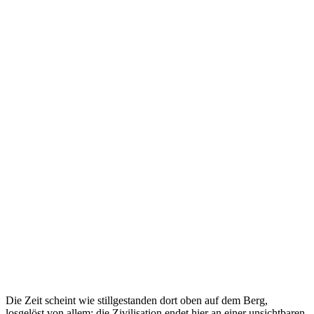
Die Zeit scheint wie stillgestanden dort oben auf dem Berg,
losgelöst von allem; die Zivilisation endet hier an einer unsichtbaren