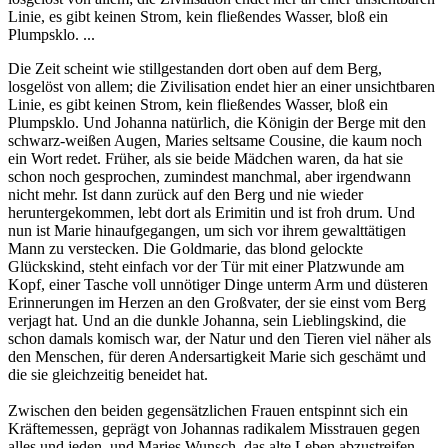
Linie, es gibt keinen Strom, kein fließendes Wasser, bloß ein
Plumpsklo. ...
Die Zeit scheint wie stillgestanden dort oben auf dem Berg,
losgelöst von allem; die Zivilisation endet hier an einer unsichtbaren
Linie, es gibt keinen Strom, kein fließendes Wasser, bloß ein
Plumpsklo. Und Johanna natürlich, die Königin der Berge mit den
schwarz-weißen Augen, Maries seltsame Cousine, die kaum noch
ein Wort redet. Früher, als sie beide Mädchen waren, da hat sie
schon noch gesprochen, zumindest manchmal, aber irgendwann
nicht mehr. Ist dann zurück auf den Berg und nie wieder
heruntergekommen, lebt dort als Erimitin und ist froh drum. Und
nun ist Marie hinaufgegangen, um sich vor ihrem gewalttätigen
Mann zu verstecken. Die Goldmarie, das blond gelockte
Glückskind, steht einfach vor der Tür mit einer Platzwunde am
Kopf, einer Tasche voll unnötiger Dinge unterm Arm und düsteren
Erinnerungen im Herzen an den Großvater, der sie einst vom Berg
verjagt hat. Und an die dunkle Johanna, sein Lieblingskind, die
schon damals komisch war, der Natur und den Tieren viel näher als
den Menschen, für deren Andersartigkeit Marie sich geschämt und
die sie gleichzeitig beneidet hat.
Zwischen den beiden gegensätzlichen Frauen entspinnt sich ein
Kräftemessen, geprägt von Johannas radikalem Misstrauen gegen
alles und jeden, und Maries Wunsch, das alte Leben abzustreifen,