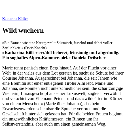
Katharina Köller
Wild wuchern
»Ein Roman wie eine Naturgewalt: Stürmisch, fesselnd und dabei voller
Zärtlichkeit.« (Doris Knecht)
»Katharina Köller erzählt beherzt, feinsinnig und abgründig.
Ein soghaftes Alpen-Kammerspiel.« Daniela Dröscher
Marie rennt panisch einen Berg hinauf. Auf der Flucht vor einer
Welt, in der vieles aus dem Lot geraten ist, sucht sie Schutz bei ihrer
Cousine Johanna. Ausgerechnet bei Johanna, die seit Jahren wie
eine Eremitin auf einer entlegenen Tiroler Alm lebt. Marie und
Johanna, sie könnten nicht unterschiedlicher sein: die scharfzüngige
Wienerin, Luxusgeschöpf aus einer Luxuswelt, zugleich verwöhnt
und verachtet von Ehemann Peter – und das »wilde Tier im Körper
von einem Menschen« (Marie über Johanna), das beim
Erwachsenwerden scheinbar die Sprache verloren und die
Gesellschaft hinter sich gelassen hat. Für die beiden Frauen beginnt
ein ungewöhnliches Kräftemessen, ein Ringen um ihr
Selbstverständnis, aber auch um einen gemeinsamen Weg.