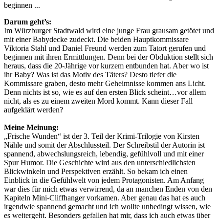
beginnen ...
Darum geht’s:
Im Würzburger Stadtwald wird eine junge Frau grausam getötet und
mit einer Babydecke zudeckt. Die beiden Hauptkommissare
Viktoria Stahl und Daniel Freund werden zum Tatort gerufen und
beginnen mit ihren Ermittlungen. Denn bei der Obduktion stellt sich
heraus, dass die 20-Jährige vor kurzem entbunden hat. Aber wo ist
ihr Baby? Was ist das Motiv des Täters? Desto tiefer die
Kommissare graben, desto mehr Geheimnisse kommen ans Licht.
Denn nichts ist so, wie es auf den ersten Blick scheint…vor allem
nicht, als es zu einem zweiten Mord kommt. Kann dieser Fall
aufgeklärt werden?
Meine Meinung:
„Frische Wunden“ ist der 3. Teil der Krimi-Trilogie von Kirsten
Nähle und somit der Abschlussteil. Der Schreibstil der Autorin ist
spannend, abwechslungsreich, lebendig, gefühlvoll und mit einer
Spur Humor. Die Geschichte wird aus den unterschiedlichsten
Blickwinkeln und Perspektiven erzählt. So bekam ich einen
Einblick in die Gefühlwelt von jedem Protagonisten. Am Anfang
war dies für mich etwas verwirrend, da an manchen Enden von den
Kapiteln Mini-Cliffhanger vorkamen. Aber genau das hat es auch
irgendwie spannend gemacht und ich wollte unbedingt wissen, wie
es weitergeht. Besonders gefallen hat mir, dass ich auch etwas über