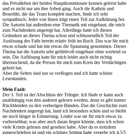
das Privatleben der beiden Hauptkommissare kennen gelernt habe
und es nicht nur um ihre Arbeit ging. Auch die Kathrin und
Benedikt, die das Team komplett machen, finde ich sehr
sympathisch. Jeder von ihnen trägt einen Teil zur Aufklärung bei.
Die Autorin hat außerdem eine Thematik mit eingebaut, die mich
zum Nachdenken angeregt hat. Allerdings hatte ich diesen
Gedanken an dieses Thema schon und schlussendlich Teil der
Auslösung des Falls bereits relativ früh im Buch. Das war für mich
etwas schade und hat mir etwas die Spannung genommen. Dieses
Thema hat die Autorin sehr gefühlvoll eingebaut ohne wertend zu
sein. Die Auflösung kam für mich leider auch nicht richtig
überraschend, da die Person für mich zum Kreis der Verdächtigen
gehört hat.
Aber die Seiten sind nur so verflogen und ich hatte schöne
Lesestunden.
Mein Fazit:
Der 3. Teil ist der Abschluss der Trilogie. Ich finde er kann auch
unabhängig von den anderen gelesen werden, denn es gibt immer
Rückblenden zu den vorherigen Bänden. Das die Geschichte zum
Nachdenken angeregt hat, fand ich besonders schön und so bleibt
sie noch länger in Erinnerung. Leider war sie für mich etwas zu
vorhersehbar, was aber auch daran liegen könnte, dass ich schon
viele Krimis gelesen und gesehen habe. Aber da es trotzdem
gutgeschrieben ist und ein schönes Setting hatte vergebe ich 4,5/5