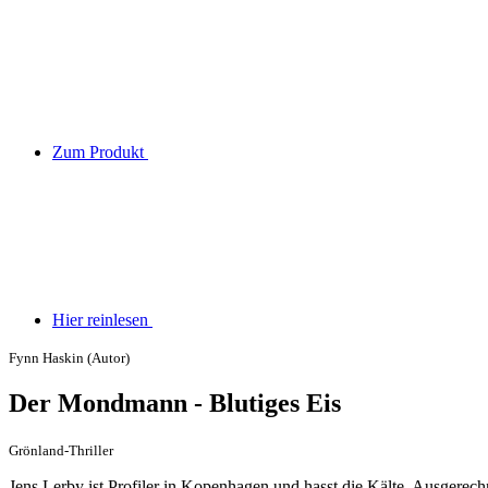
Zum Produkt
Hier reinlesen
Fynn Haskin (Autor)
Der Mondmann - Blutiges Eis
Grönland-Thriller
Jens Lerby ist Profiler in Kopenhagen und hasst die Kälte. Ausgerec