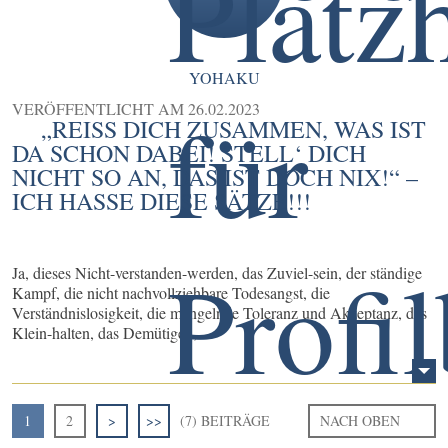
YOHAKU
VERÖFFENTLICHT AM
26.02.2023
„REISS DICH ZUSAMMEN, WAS IST D
A SCHON DABEI! STELL‘ DICH N
ICHT SO AN, DAS IST DOCH NIX!“ – I
CH HASSE DIESE SÄTZE!!!
Ja, dieses Nicht-verstanden-werden, das Zuviel-sein, der ständige
Kampf, die nicht nachvollziehbare Todesangst, die
Verständnislosigkeit, die mangelnde Toleranz und Akzeptanz, das
Klein-halten, das Demütigen, ...
1
2
>
>>
(7) BEITRÄGE
NACH OBEN