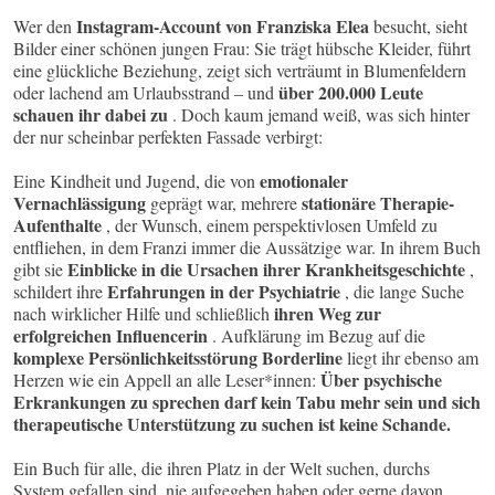
Instagram-Account von Franziska Elea
Wer den
besucht, sieht
Bilder einer schönen jungen Frau: Sie trägt hübsche Kleider, führt
eine glückliche Beziehung, zeigt sich verträumt in Blumenfeldern
über 200.000 Leute
oder lachend am Urlaubsstrand – und
schauen ihr dabei zu
. Doch kaum jemand weiß, was sich hinter
der nur scheinbar perfekten Fassade verbirgt:
emotionaler
Eine Kindheit und Jugend, die von
Vernachlässigung
stationäre Therapie-
geprägt war, mehrere
Aufenthalte
, der Wunsch, einem perspektivlosen Umfeld zu
entfliehen, in dem Franzi immer die Aussätzige war. In ihrem Buch
Einblicke in die Ursachen ihrer Krankheitsgeschichte
gibt sie
,
Erfahrungen in der Psychiatrie
schildert ihre
, die lange Suche
ihren Weg zur
nach wirklicher Hilfe und schließlich
erfolgreichen Influencerin
. Aufklärung im Bezug auf die
komplexe Persönlichkeitsstörung Borderline
liegt ihr ebenso am
Über psychische
Herzen wie ein Appell an alle Leser*innen:
Erkrankungen zu sprechen darf kein Tabu mehr sein und sich
therapeutische Unterstützung zu suchen ist keine Schande.
Ein Buch für alle, die ihren Platz in der Welt suchen, durchs
System gefallen sind, nie aufgegeben haben oder gerne davon