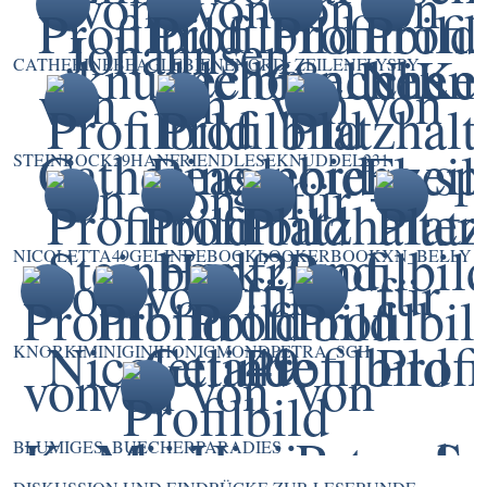
CATHERINE
BEAGLEBIENE
NORD_ZEILEN
FLYSPY
STEINBOCK29
HANFRIEND
LESEKNUDDEL231
NICOLETTA49
GELINDE
BOOKLOOKER
BOOKXN_BELLY
KNORKI
MINIGINI
HONIGMOND
PETRA_SCH
BLUMIGES_BUECHERPARADIES