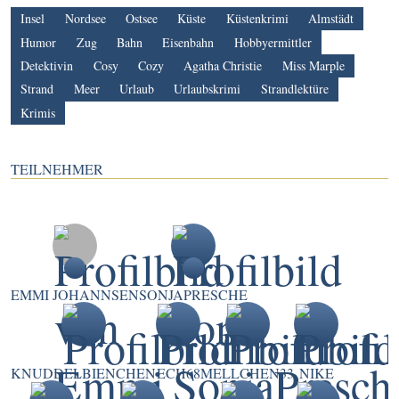
Insel
Nordsee
Ostsee
Küste
Küstenkrimi
Almstädt
Humor
Zug
Bahn
Eisenbahn
Hobbyermittler
Detektivin
Cosy
Cozy
Agatha Christie
Miss Marple
Strand
Meer
Urlaub
Urlaubskrimi
Strandlektüre
Krimis
TEILNEHMER
EMMI JOHANNSEN
SONJAPRESCHE
KNUDDELBIENCHEN
ECH68
MELLCHEN33
NIKE