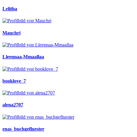
Lelitha
Mauchri
Lleennaa-Mmaallaa
booklove_7
alena2707
enas_buchgefluester