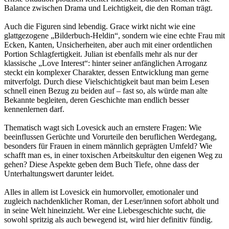
Balance zwischen Drama und Leichtigkeit, die den Roman trägt.
Auch die Figuren sind lebendig. Grace wirkt nicht wie eine
glattgezogene „Bilderbuch-Heldin“, sondern wie eine echte Frau mit
Ecken, Kanten, Unsicherheiten, aber auch mit einer ordentlichen
Portion Schlagfertigkeit. Julian ist ebenfalls mehr als nur der
klassische „Love Interest“: hinter seiner anfänglichen Arroganz
steckt ein komplexer Charakter, dessen Entwicklung man gerne
mitverfolgt. Durch diese Vielschichtigkeit baut man beim Lesen
schnell einen Bezug zu beiden auf – fast so, als würde man alte
Bekannte begleiten, deren Geschichte man endlich besser
kennenlernen darf.
Thematisch wagt sich Lovesick auch an ernstere Fragen: Wie
beeinflussen Gerüchte und Vorurteile den beruflichen Werdegang,
besonders für Frauen in einem männlich geprägten Umfeld? Wie
schafft man es, in einer toxischen Arbeitskultur den eigenen Weg zu
gehen? Diese Aspekte geben dem Buch Tiefe, ohne dass der
Unterhaltungswert darunter leidet.
Alles in allem ist Lovesick ein humorvoller, emotionaler und
zugleich nachdenklicher Roman, der Leser/innen sofort abholt und
in seine Welt hineinzieht. Wer eine Liebesgeschichte sucht, die
sowohl spritzig als auch bewegend ist, wird hier definitiv fündig.