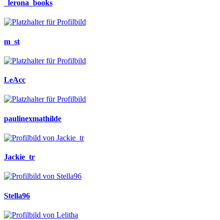
_lerona_books
m_st
LeAcc
paulinexmathilde
Jackie_tr
Stella96