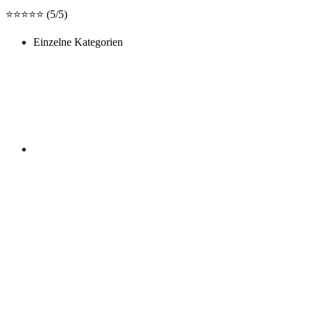
⭐️⭐️⭐️⭐️⭐️ (5/5)
Einzelne Kategorien