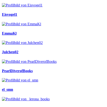
Eisvogel1
EmmaKl
Julchen02
PearlDiverofBooks
el_smn