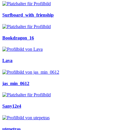
Surfboard_with_frienship
Bookdragon_16
Lava
jas_min_0612
Sany12e4
utepetras