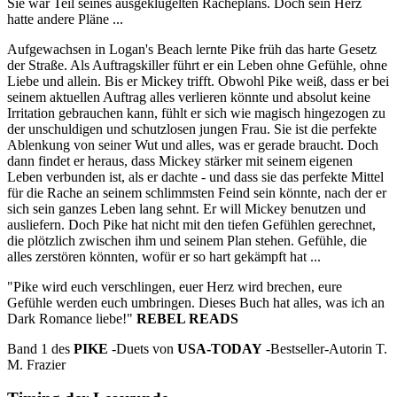
Sie war Teil seines ausgeklügelten Racheplans. Doch sein Herz
hatte andere Pläne ...
Aufgewachsen in Logan's Beach lernte Pike früh das harte Gesetz
der Straße. Als Auftragskiller führt er ein Leben ohne Gefühle, ohne
Liebe und allein. Bis er Mickey trifft. Obwohl Pike weiß, dass er bei
seinem aktuellen Auftrag alles verlieren könnte und absolut keine
Irritation gebrauchen kann, fühlt er sich wie magisch hingezogen zu
der unschuldigen und schutzlosen jungen Frau. Sie ist die perfekte
Ablenkung von seiner Wut und alles, was er gerade braucht. Doch
dann findet er heraus, dass Mickey stärker mit seinem eigenen
Leben verbunden ist, als er dachte - und dass sie das perfekte Mittel
für die Rache an seinem schlimmsten Feind sein könnte, nach der er
sich sein ganzes Leben lang sehnt. Er will Mickey benutzen und
ausliefern. Doch Pike hat nicht mit den tiefen Gefühlen gerechnet,
die plötzlich zwischen ihm und seinem Plan stehen. Gefühle, die
alles zerstören könnten, wofür er so hart gekämpft hat ...
"Pike wird euch verschlingen, euer Herz wird brechen, eure
Gefühle werden euch umbringen. Dieses Buch hat alles, was ich an
Dark Romance liebe!"
REBEL READS
Band 1 des
PIKE
-Duets von
USA-TODAY
-Bestseller-Autorin T.
M. Frazier