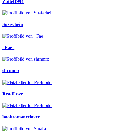
Zottel1994
Susischein
_Fae_
shrnmrz
ReadLove
bookromancelover