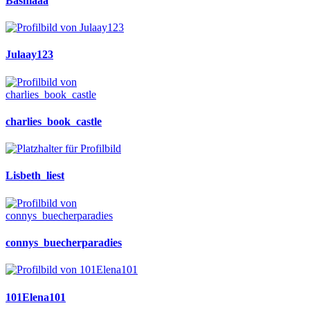
Basmaaa
Julaay123
charlies_book_castle
Lisbeth_liest
connys_buecherparadies
101Elena101