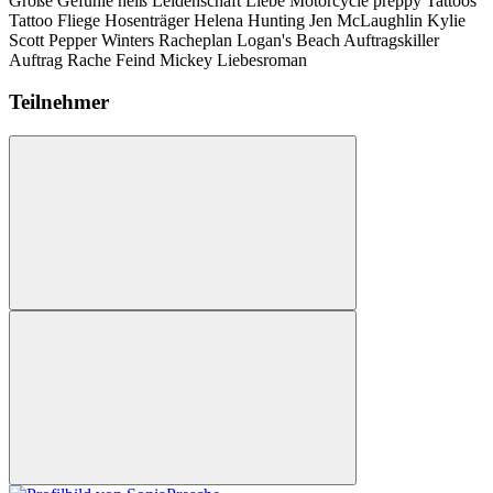
Große Gefühle
heiß
Leidenschaft
Liebe
Motorcycle
preppy
Tattoos
Tattoo
Fliege
Hosenträger
Helena Hunting
Jen McLaughlin
Kylie
Scott
Pepper Winters
Racheplan
Logan's Beach
Auftragskiller
Auftrag
Rache
Feind
Mickey
Liebesroman
Teilnehmer