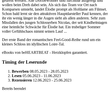
gedreht werden. Alle Dorfbewohner sind furchtbar aufgeregt und
wollen beim Dreh dabei sein. Als sich das Team vor Ort nach
Komparsen umsieht, landet Élodie prompt als Hofdame am Filmset.
Schon bald lernt sie den attraktiven Hauptdarsteller Paul kennen, der
ihr ein wenig länger in die Augen sieht als allen anderen. Sehr zum
Missfallen des jungen Schlosserben Nicolas, der seit Kindheitstagen
eine heimliche Schwäche für Élodie hat. Ein trubeliger Sommer
voller Gefühlschaos nimmt seinen Lauf ...
Der erste Band der romantischen Feel-Good-Reihe rund um ein
kleines Schloss im idyllischen Loire-Tal.
eBooks von beHEARTBEAT - Herzklopfen garantiert.
Timing der Leserunde
Bewerben
08.05.2023 - 28.05.2023
Lesen
05.06.2023 - 11.06.2023
Rezensieren
12.06.2023 - 25.06.2023
Bereits beendet