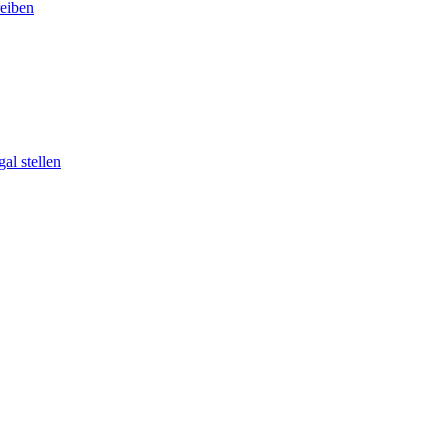
eiben
al stellen