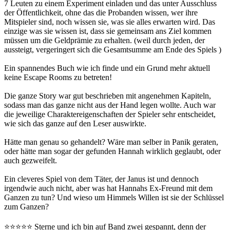
7 Leuten zu einem Experiment einladen und das unter Ausschluss
der Öffentlichkeit, ohne das die Probanden wissen, wer ihre
Mitspieler sind, noch wissen sie, was sie alles erwarten wird. Das
einzige was sie wissen ist, dass sie gemeinsam ans Ziel kommen
müssen um die Geldprämie zu erhalten. (weil durch jeden, der
aussteigt, vergeringert sich die Gesamtsumme am Ende des Spiels )
Ein spannendes Buch wie ich finde und ein Grund mehr aktuell
keine Escape Rooms zu betreten!
Die ganze Story war gut beschrieben mit angenehmen Kapiteln,
sodass man das ganze nicht aus der Hand legen wollte. Auch war
die jeweilige Charaktereigenschaften der Spieler sehr entscheidet,
wie sich das ganze auf den Leser auswirkte.
Hätte man genau so gehandelt? Wäre man selber in Panik geraten,
oder hätte man sogar der gefunden Hannah wirklich geglaubt, oder
auch gezweifelt.
Ein cleveres Spiel von dem Täter, der Janus ist und dennoch
irgendwie auch nicht, aber was hat Hannahs Ex-Freund mit dem
Ganzen zu tun? Und wieso um Himmels Willen ist sie der Schlüssel
zum Ganzen?
⭐️⭐️⭐️⭐️⭐️ Sterne und ich bin auf Band zwei gespannt, denn der