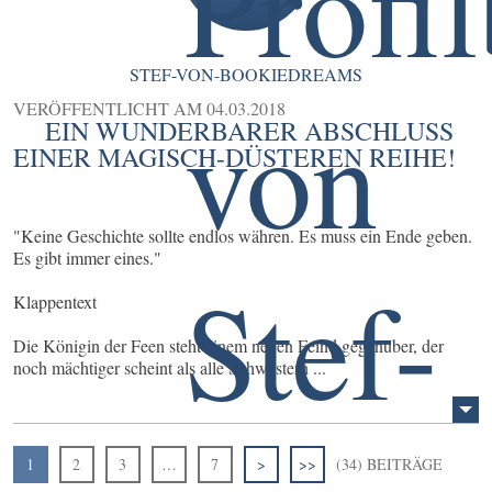
STEF-VON-BOOKIEDREAMS
VERÖFFENTLICHT AM
04.03.2018
EIN WUNDERBARER ABSCHLUSS
EINER MAGISCH-DÜSTEREN REIHE!
"Keine Geschichte sollte endlos währen. Es muss ein Ende geben.
Es gibt immer eines."
Klappentext
Die Königin der Feen steht einem neuen Feind gegenüber, der
noch mächtiger scheint als alle Schwestern ...
1
2
3
…
7
>
>>
(34) BEITRÄGE