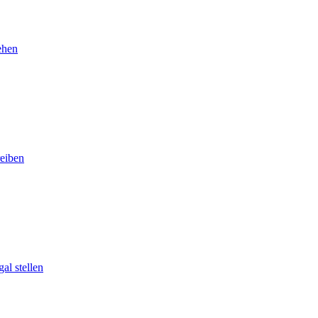
ehen
eiben
al stellen