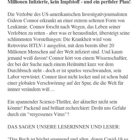
Millionen Infizierte, kein Impfstoff - und ein perfider Plan!
Die Verlobte des US-amerikanischen Investigativjournalisten
Gideon Connor erkrankt an einer extrem seltenen Form von
Leukämie. Connor forscht nach Wegen, das Leben seiner
Verlobten zu retten - aber was er herausfindet, übersteigt seine
schlimmsten Vorstellungen: Die Krankheit wird vom
Retrovirus HTLV-1 ausgelöst, mit dem bereits über 20
Millionen Menschen auf der Welt infiziert sind. Und kaum
jemand weiß davon! Connor hört von einem Wissenschaftler,
der bei der Suche nach einem Heilmittel kurz vor dem
Durchbruch steht - doch er ist spurlos verschwunden, sein
Labor verwüstet. Connor lässt nicht locker und ist schon bald
einer globalen Verschwörung auf der Spur, die die Welt für
immer verändern will ...
Ein spannender Science-Thriller, der aktueller nicht sein
könnte! Packend und brillant recherchiert: Droht uns Gefahr
durch ein "vergessenes Virus"?
DAS SAGEN UNSERE LESERINNEN UND LESER:
"Das Buch ist höchst spannend und allen, denen Covid-19 so