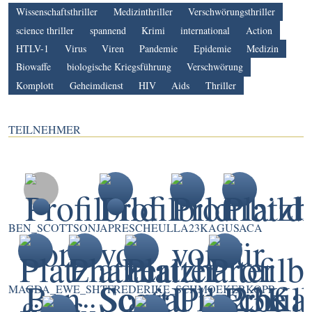
Wissenschaftsthriller
Medizinthriller
Verschwörungsthriller
science thriller
spannend
Krimi
international
Action
HTLV-1
Virus
Viren
Pandemie
Epidemie
Medizin
Biowaffe
biologische Kriegsführung
Verschwörung
Komplott
Geheimdienst
HIV
Aids
Thriller
TEILNEHMER
BEN_SCOTT
SONJAPRESCHE
ULLA23KA
GUSACA
MAGDA_E
WE_SHT
FREDERIKE_
SCHMOEKERKOPP