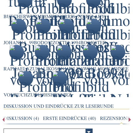
BUECHERWURM28
MISSNORRIS_72
XESLADY
JOHANNA_99
BODO12
ZOTTEL1994
BOOKSTER
RAPHAELA
ZUHALIKO
SONJAW
LISAWOHL1808
NADINEE
VONBUCHZUBUCH
SHRNMRZ
DISKUSSION UND EINDRÜCKE ZUR LESERUNDE
DISKUSSION (4)
ERSTE EINDRÜCKE (40)
REZENSIONEN 