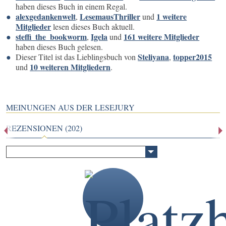
haben dieses Buch in einem Regal.
alexgedankenwelt
LesemausThriller
1 weitere
,
und
Mitglieder
lesen dieses Buch aktuell.
steffi_the_bookworm
Igela
161 weitere Mitglieder
,
und
haben dieses Buch gelesen.
Steliyana
topper2015
Dieser Titel ist das Lieblingsbuch von
,
10 weiteren Mitgliedern
und
.
MEINUNGEN AUS DER LESEJURY
REZENSIONEN (202)