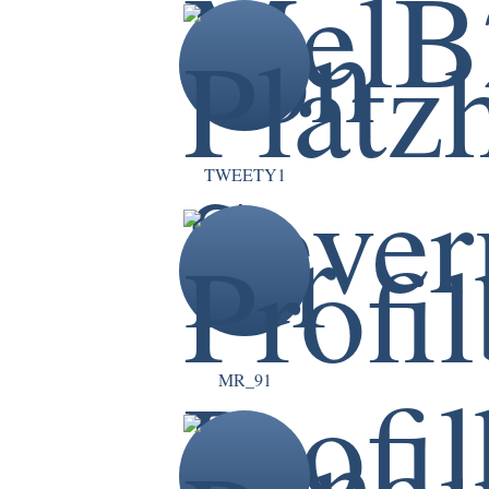
TWEETY1
MR_91