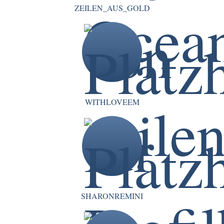
ZEILEN_AUS_GOLD
WITHLOVEEM
SHARONREMINI