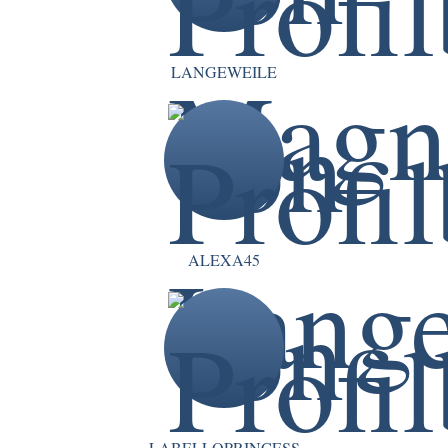
LANGEWEILE
ALEXA45
LABELLOPRINCESS