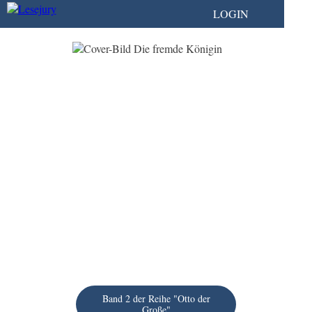
LOGIN
Band 2 der Reihe "Otto der
Große"