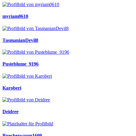
myriam0610
TasmanianDevil8
Pusteblume_9196
Karoberi
Deidree
Buecherwurm1609