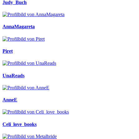
Judy_Buch
AnnaMagareta
Piret
UnaReads
AnneE
Celi_love_books